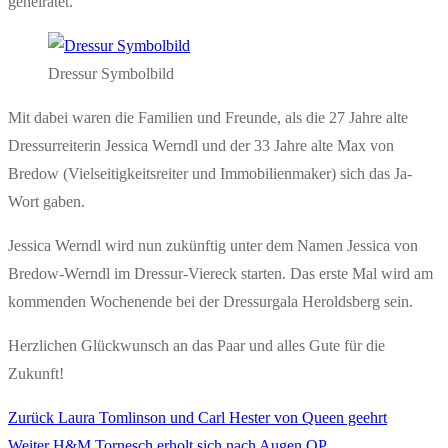
geheiratet.
Dressur Symbolbild
Mit dabei waren die Familien und Freunde, als die 27 Jahre alte
Dressurreiterin Jessica Werndl und der 33 Jahre alte Max von
Bredow (Vielseitigkeitsreiter und Immobilienmaker) sich das Ja-
Wort gaben.
Jessica Werndl wird nun zukünftig unter dem Namen Jessica von
Bredow-Werndl im Dressur-Viereck starten. Das erste Mal wird am
kommenden Wochenende bei der Dressurgala Heroldsberg sein.
Herzlichen Glückwunsch an das Paar und alles Gute für die
Zukunft!
Vorheriger
Zurück
Laura Tomlinson und Carl Hester von Queen geehrt
Beitragsnavigation
Nächster
Beitrag:
Weiter
H&M Tornesch erholt sich nach Augen OP