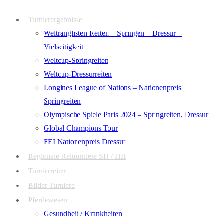
Zum
Menü
Schließen
Turnierergebnisse
Inhalt
Weltranglisten Reiten – Springen – Dressur –
springen
Vielseitigkeit
Weltcup-Springreiten
Weltcup-Dressurreiten
Longines League of Nations – Nationenpreis
Springreiten
Olympische Spiele Paris 2024 – Springreiten, Dressur
Global Champions Tour
FEI Nationenpreis Dressur
Regionale Reitturniere SH / HH
Turnierreiter
Bilder Turniere
Pferdewesen
Gesundheit / Krankheiten