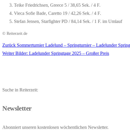
Teike Friedrichsen, Greece 5 / 38,65 Sek. / 4 F.
Vieca Sofie Bade, Caretto 19 / 42,26 Sek. / 4 F.
Stefan Jensen, Starfighter PD / 84,14 Sek. / 1 F. im Umlauf
© Reiterzeit.de
Vorheriger
Zurück
Sommerturnier Ladelund – Springturnier – Ladelunder Sprin
Beitragsnavigation
Nächster
Beitrag:
Weiter
Bilder: Ladelunder Springtage 2025 – Großer Preis
Beitrag:
Suche in Reiterzeit:
Newsletter
Abonniert unseren kostenlosen wöchentlichen Newsletter.