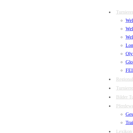
Zum
Menü
Schließen
Turniere
Inhalt
Welt
springen
Wel
Wel
Lon
Oly
Glo
FEI
Regional
Turnierre
Bilder T
Pferdew
Ges
Tra
Lexikon