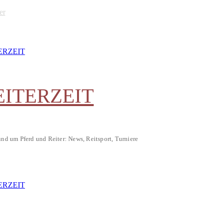
er
EITERZEIT
und um Pferd und Reiter: News, Reitsport, Turniere