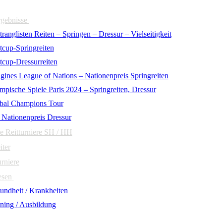
rgebnisse
ranglisten Reiten – Springen – Dressur – Vielseitigkeit
tcup-Springreiten
tcup-Dressurreiten
gines League of Nations – Nationenpreis Springreiten
mpische Spiele Paris 2024 – Springreiten, Dressur
bal Champions Tour
 Nationenpreis Dressur
e Reitturniere SH / HH
iter
urniere
esen
undheit / Krankheiten
ining / Ausbildung