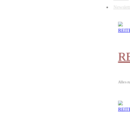
Newslett
R
Alles r