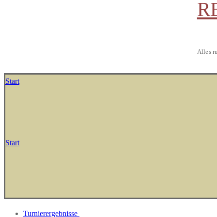
R
Alles r
Start
Start
Turnierergebnisse