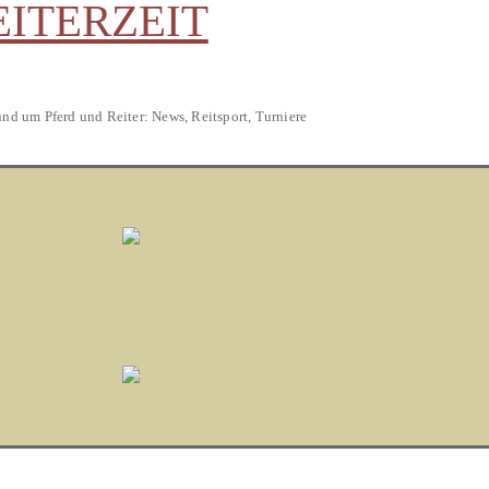
EITERZEIT
und um Pferd und Reiter: News, Reitsport, Turniere