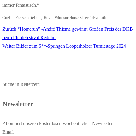
immer fantastisch.“
Quelle: Pressemitteilung Royal Windsor Horse Show / rEvolution
Vorheriger
Zurück
“Homerun” -André Thieme gewinnt Großen Preis der DKB
Beitragsnavigation
Beitrag:
beim Pferdefestival Redefin
Nächster
Weiter
Bilder zum S**-Springen Looperholzer Turniertage 2024
Beitrag:
Suche in Reiterzeit:
Newsletter
Abonniert unseren kostenlosen wöchentlichen Newsletter.
Email