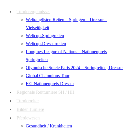
Zum
Menü
Schließen
Turnierergebnisse
Inhalt
Weltranglisten Reiten – Springen – Dressur –
springen
Vielseitigkeit
Weltcup-Springreiten
Weltcup-Dressurreiten
Longines League of Nations – Nationenpreis
Springreiten
Olympische Spiele Paris 2024 – Springreiten, Dressur
Global Champions Tour
FEI Nationenpreis Dressur
Regionale Reitturniere SH / HH
Turnierreiter
Bilder Turniere
Pferdewesen
Gesundheit / Krankheiten