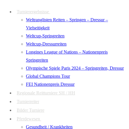
Zum
Menü
Schließen
Turnierergebnisse
Inhalt
Weltranglisten Reiten – Springen – Dressur –
springen
Vielseitigkeit
Weltcup-Springreiten
Weltcup-Dressurreiten
Longines League of Nations – Nationenpreis
Springreiten
Olympische Spiele Paris 2024 – Springreiten, Dressur
Global Champions Tour
FEI Nationenpreis Dressur
Regionale Reitturniere SH / HH
Turnierreiter
Bilder Turniere
Pferdewesen
Gesundheit / Krankheiten