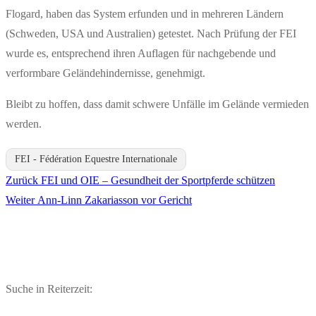
Flogard, haben das System erfunden und in mehreren Ländern
(Schweden, USA und Australien) getestet. Nach Prüfung der FEI
wurde es, entsprechend ihren Auflagen für nachgebende und
verformbare Geländehindernisse, genehmigt.
Bleibt zu hoffen, dass damit schwere Unfälle im Gelände vermieden
werden.
FEI - Fédération Equestre Internationale
Vorheriger
Zurück
FEI und OIE – Gesundheit der Sportpferde schützen
Beitragsnavigation
Nächster
Beitrag:
Weiter
Ann-Linn Zakariasson vor Gericht
Beitrag:
Suche in Reiterzeit: