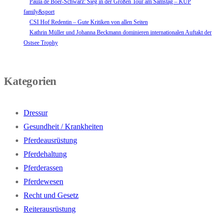
Paula de Boer-Schwarz: Sieg in der Großen Tour am Samstag – KUP
family&sport
CSI Hof Redentin – Gute Kritiken von allen Seiten
Kathrin Müller und Johanna Beckmann dominieren internationalen Auftakt der
Ostsee Trophy
Kategorien
Dressur
Gesundheit / Krankheiten
Pferdeausrüstung
Pferdehaltung
Pferderassen
Pferdewesen
Recht und Gesetz
Reiterausrüstung