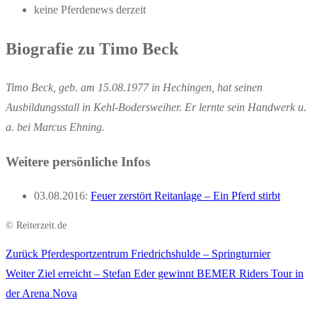
keine Pferdenews derzeit
Biografie zu Timo Beck
Timo Beck, geb. am 15.08.1977 in Hechingen, hat seinen
Ausbildungsstall in Kehl-Bodersweiher. Er lernte sein Handwerk u.
a. bei Marcus Ehning.
Weitere persönliche Infos
03.08.2016:
Feuer zerstört Reitanlage – Ein Pferd stirbt
© Reiterzeit.de
Vorheriger
Zurück
Pferdesportzentrum Friedrichshulde – Springturnier
Beitragsnavigation
Nächster
Beitrag:
Weiter
Ziel erreicht – Stefan Eder gewinnt BEMER Riders Tour in
Beitrag:
der Arena Nova