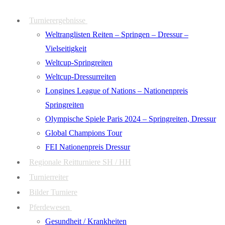
Zum
Menü
Schließen
Turnierergebnisse
Inhalt
Weltranglisten Reiten – Springen – Dressur –
springen
Vielseitigkeit
Weltcup-Springreiten
Weltcup-Dressurreiten
Longines League of Nations – Nationenpreis
Springreiten
Olympische Spiele Paris 2024 – Springreiten, Dressur
Global Champions Tour
FEI Nationenpreis Dressur
Regionale Reitturniere SH / HH
Turnierreiter
Bilder Turniere
Pferdewesen
Gesundheit / Krankheiten