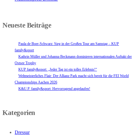
Neueste Beiträge
Paula de Boer-Schwarz: Sieg in der Großen Tour am Samstag – KUP
family&sport
Kathrin Müller und Johanna Beckmann dominieren internationalen Auftakt der
Ostsee Trophy
KUP family&sport: „Jeder Tag ist ein tolles Erlebnis!“
Weltmeisterliches Flair: Der Allianz Park macht sich bereit für die FEI World
Championships Aachen 2026
K&U.P. family&sport: Hervorragend angelaufen!
Kategorien
Dressur