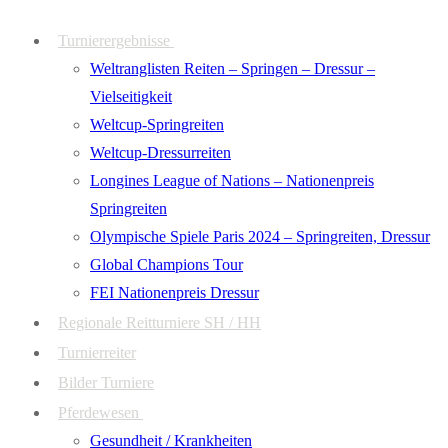
Zum
Menü
Schließen
Turnierergebnisse
Inhalt
Weltranglisten Reiten – Springen – Dressur –
springen
Vielseitigkeit
Weltcup-Springreiten
Weltcup-Dressurreiten
Longines League of Nations – Nationenpreis
Springreiten
Olympische Spiele Paris 2024 – Springreiten, Dressur
Global Champions Tour
FEI Nationenpreis Dressur
Regionale Reitturniere SH / HH
Turnierreiter
Bilder Turniere
Pferdewesen
Gesundheit / Krankheiten