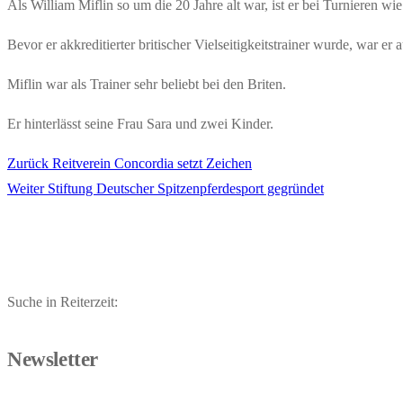
Als William Miflin so um die 20 Jahre alt war, ist er bei Turnieren w
Bevor er akkreditierter britischer Vielseitigkeitstrainer wurde, war e
Miflin war als Trainer sehr beliebt bei den Briten.
Er hinterlässt seine Frau Sara und zwei Kinder.
Vorheriger
Zurück
Reitverein Concordia setzt Zeichen
Beitragsnavigation
Nächster
Beitrag:
Weiter
Stiftung Deutscher Spitzenpferdesport gegründet
Beitrag:
Suche in Reiterzeit:
Newsletter