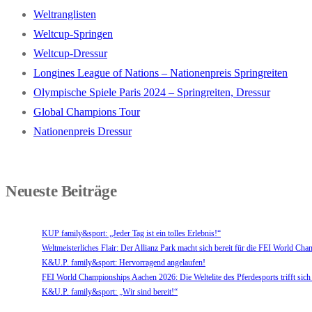
Weltranglisten
Weltcup-Springen
Weltcup-Dressur
Longines League of Nations – Nationenpreis Springreiten
Olympische Spiele Paris 2024 – Springreiten, Dressur
Global Champions Tour
Nationenpreis Dressur
Neueste Beiträge
KUP family&sport: „Jeder Tag ist ein tolles Erlebnis!“
Weltmeisterliches Flair: Der Allianz Park macht sich bereit für die FEI World C
K&U.P. family&sport: Hervorragend angelaufen!
FEI World Championships Aachen 2026: Die Weltelite des Pferdesports trifft sich
K&U.P. family&sport: „Wir sind bereit!“