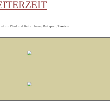
EITERZEIT
und um Pferd und Reiter: News, Reitsport, Turniere