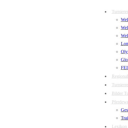
Zum
Menü
Schließen
Turniere
Inhalt
Welt
springen
Wel
Wel
Lon
Oly
Glo
FEI
Regional
Turnierre
Bilder T
Pferdew
Ges
Tra
Lexikon