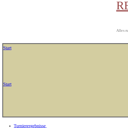
R
Alles r
Start
Start
Turnierergebnisse