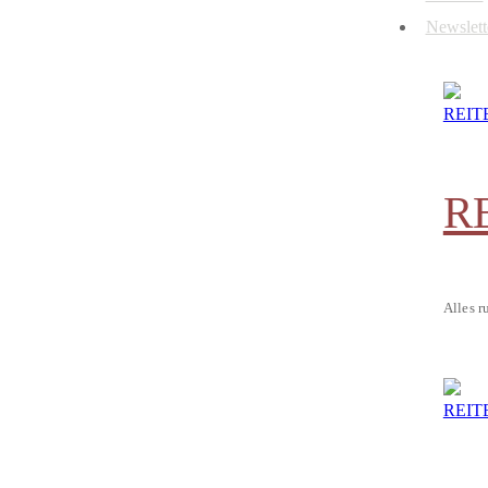
Newslett
R
Alles r