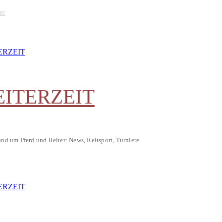
er
EITERZEIT
und um Pferd und Reiter: News, Reitsport, Turniere