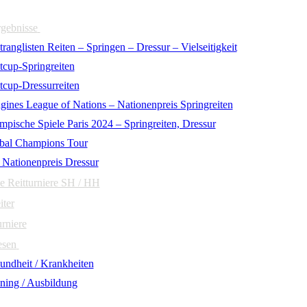
rgebnisse
ranglisten Reiten – Springen – Dressur – Vielseitigkeit
tcup-Springreiten
tcup-Dressurreiten
gines League of Nations – Nationenpreis Springreiten
mpische Spiele Paris 2024 – Springreiten, Dressur
bal Champions Tour
 Nationenpreis Dressur
e Reitturniere SH / HH
iter
urniere
esen
undheit / Krankheiten
ining / Ausbildung