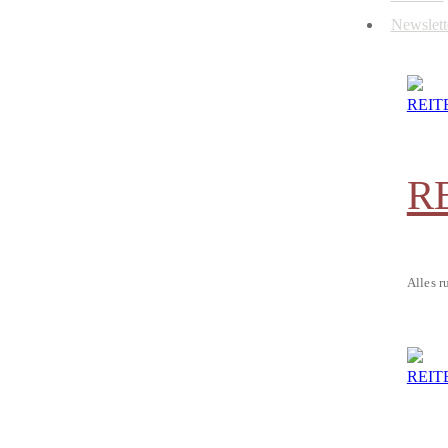
Newslett
R
Alles r