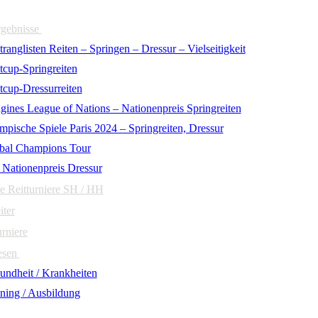
rgebnisse
ranglisten Reiten – Springen – Dressur – Vielseitigkeit
tcup-Springreiten
tcup-Dressurreiten
gines League of Nations – Nationenpreis Springreiten
mpische Spiele Paris 2024 – Springreiten, Dressur
bal Champions Tour
 Nationenpreis Dressur
e Reitturniere SH / HH
iter
urniere
esen
undheit / Krankheiten
ining / Ausbildung