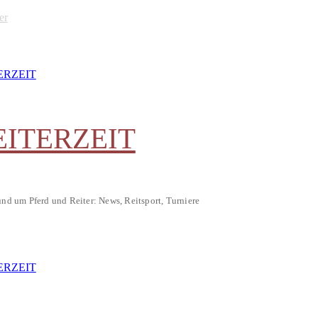
er
EITERZEIT
und um Pferd und Reiter: News, Reitsport, Turniere