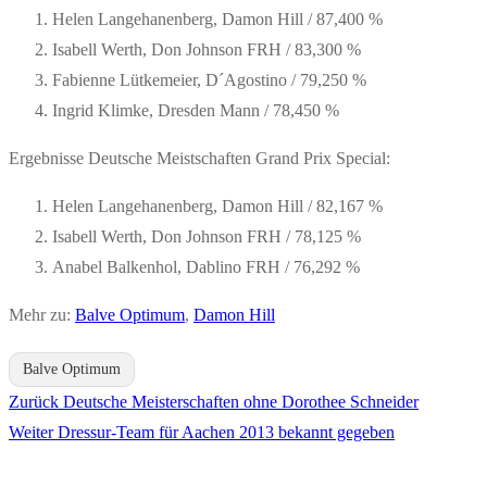
Helen Langehanenberg, Damon Hill / 87,400 %
Isabell Werth, Don Johnson FRH / 83,300 %
Fabienne Lütkemeier, D´Agostino / 79,250 %
Ingrid Klimke, Dresden Mann / 78,450 %
Ergebnisse Deutsche Meistschaften Grand Prix Special:
Helen Langehanenberg, Damon Hill / 82,167 %
Isabell Werth, Don Johnson FRH / 78,125 %
Anabel Balkenhol, Dablino FRH / 76,292 %
Mehr zu:
Balve Optimum
,
Damon Hill
Balve Optimum
Vorheriger
Zurück
Deutsche Meisterschaften ohne Dorothee Schneider
Beitragsnavigation
Nächster
Beitrag:
Weiter
Dressur-Team für Aachen 2013 bekannt gegeben
Beitrag: