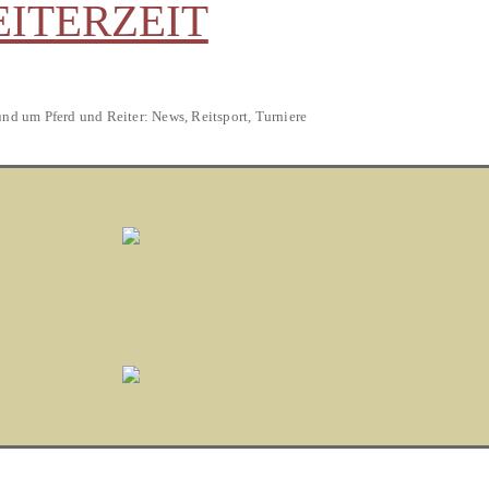
EITERZEIT
und um Pferd und Reiter: News, Reitsport, Turniere