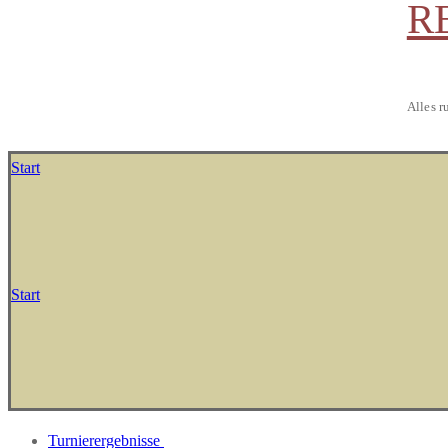
R
Alles r
Start
Start
Turnierergebnisse