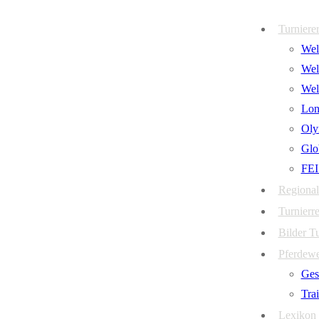
Zum
Menü
Schließen
Turniere
Inhalt
Welt
springen
Wel
Wel
Lon
Oly
Glo
FEI
Regional
Turnierre
Bilder T
Pferdew
Ges
Tra
Lexikon