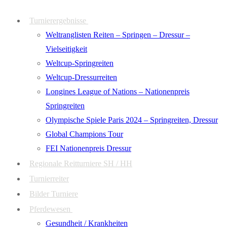
Zum
Menü
Schließen
Turnierergebnisse
Inhalt
Weltranglisten Reiten – Springen – Dressur –
springen
Vielseitigkeit
Weltcup-Springreiten
Weltcup-Dressurreiten
Longines League of Nations – Nationenpreis
Springreiten
Olympische Spiele Paris 2024 – Springreiten, Dressur
Global Champions Tour
FEI Nationenpreis Dressur
Regionale Reitturniere SH / HH
Turnierreiter
Bilder Turniere
Pferdewesen
Gesundheit / Krankheiten