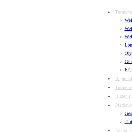
Zum
Menü
Schließen
Turniere
Inhalt
Welt
springen
Wel
Wel
Lon
Oly
Glo
FEI
Regional
Turnierre
Bilder T
Pferdew
Ges
Tra
Lexikon