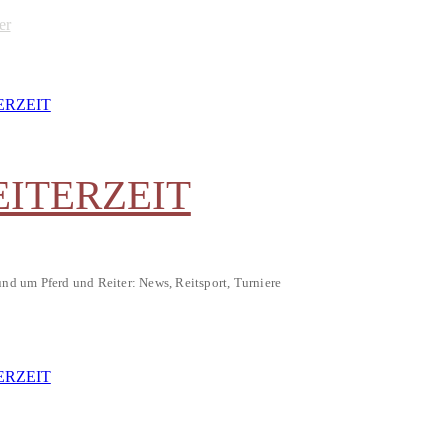
er
EITERZEIT
und um Pferd und Reiter: News, Reitsport, Turniere