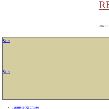
R
Alles r
Start
Start
Turnierergebnisse