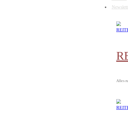
Newslett
R
Alles r