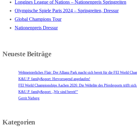
Longines League of Nations – Nationenpreis Springreiten
Olympische Spiele Paris 2024 – Springreiten, Dressur
Global Champions Tour
Nationenpreis Dressur
Neueste Beiträge
Weltmeisterliches Flair: Der Allianz Park macht sich bereit für die FEI World C
K&U.P. family&sport: Hervorragend angelaufen!
FEI World Championships Aachen 2026: Die Weltelite des Pferdesports trifft sich
K&U.P. family&sport: „Wir sind bereit!“
Gerrit Nieberg
Kategorien