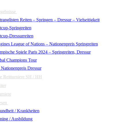
rgebnisse
ranglisten Reiten – Springen – Dressur – Vielseitigkeit
tcup-Springreiten
tcup-Dressurreiten
gines League of Nations – Nationenpreis Springreiten
mpische Spiele Paris 2024 – Springreiten, Dressur
bal Champions Tour
 Nationenpreis Dressur
e Reitturniere SH / HH
iter
urniere
esen
undheit / Krankheiten
ining / Ausbildung