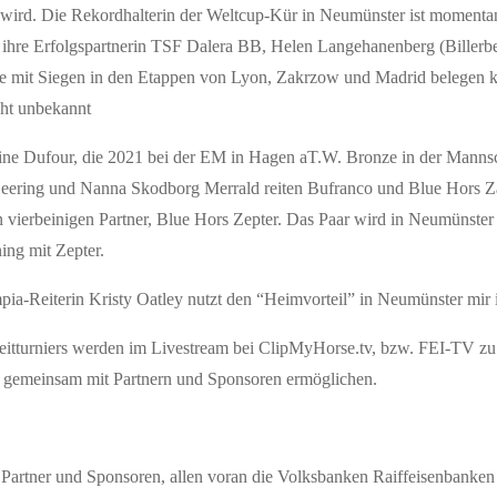
ner wird. Die Rekordhalterin der Weltcup-Kür in Neumünster ist momenta
ihre Erfolgspartnerin TSF Dalera BB, Helen Langehanenberg (Billerbec
 sie mit Siegen in den Etappen von Lyon, Zakrzow und Madrid belegen
ht unbekannt
rine Dufour, die 2021 bei der EM in Hagen aT.W. Bronze in der Manns
Heering und Nanna Skodborg Merrald reiten Bufranco und Blue Hors Z
 vierbeinigen Partner, Blue Hors Zepter. Das Paar wird in Neumünster s
ining mit Zepter.
pia-Reiterin Kristy Oatley nutzt den “Heimvorteil” in Neumünster mir
Reitturniers werden im Livestream bei ClipMyHorse.tv, bzw. FEI-TV zu
r gemeinsam mit Partnern und Sponsoren ermöglichen.
n Partner und Sponsoren, allen voran die Volksbanken Raiffeisenbank