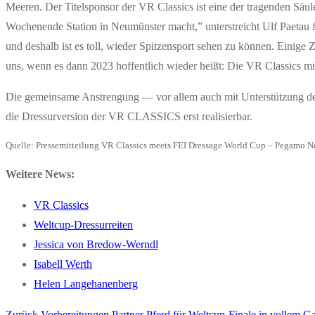
Meeren. Der Titelsponsor der VR Classics ist eine der tragenden Säul
Wochenende Station in Neumünster macht,” unterstreicht Ulf Paetau 
und deshalb ist es toll, wieder Spitzensport sehen zu können. Eini
uns, wenn es dann 2023 hoffentlich wieder heißt: Die VR Classics m
Die gemeinsame Anstrengung — vor allem auch mit Unterstützung de
die Dressurversion der VR CLASSICS erst realisierbar.
Quelle: Pressemitteilung VR Classics meets FEI Dressage World Cup – Pegamo N
Weitere News:
VR Classics
Weltcup-Dressurreiten
Jessica von Bredow-Werndl
Isabell Werth
Helen Langehanenberg
Vorheriger
Zurück
Vorbereitungen Partner Pferd für Weltcup-Finale in vollem G