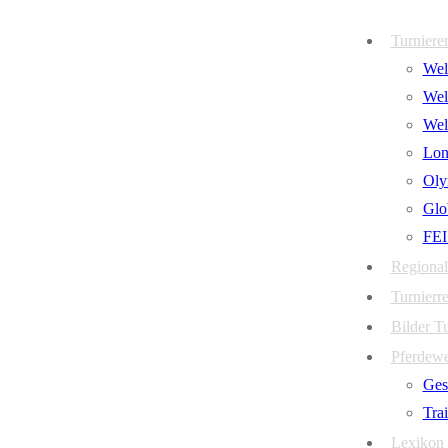
Zum
Menü
Schließen
Turniere
Inhalt
Welt
springen
Wel
Wel
Lon
Oly
Glo
FEI
Regional
Turnierre
Bilder T
Pferdew
Ges
Tra
Lexikon