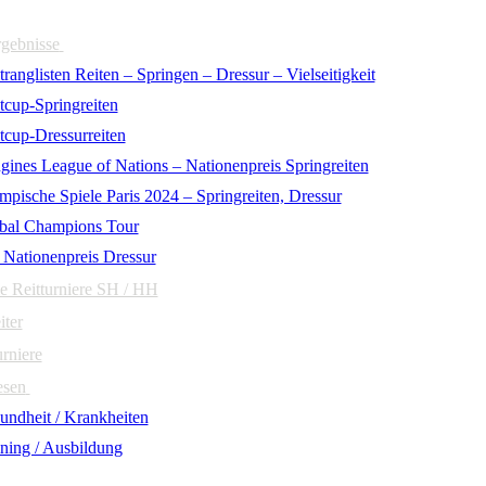
rgebnisse
ranglisten Reiten – Springen – Dressur – Vielseitigkeit
tcup-Springreiten
tcup-Dressurreiten
gines League of Nations – Nationenpreis Springreiten
mpische Spiele Paris 2024 – Springreiten, Dressur
bal Champions Tour
 Nationenpreis Dressur
e Reitturniere SH / HH
iter
urniere
esen
undheit / Krankheiten
ining / Ausbildung