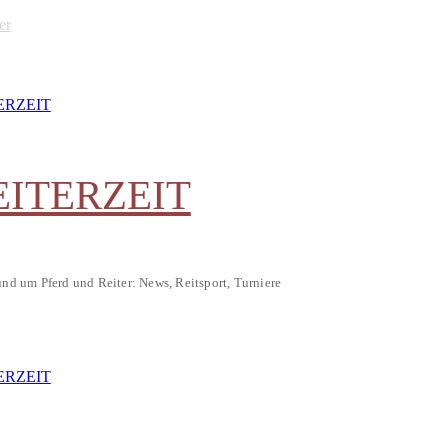
er
EITERZEIT
und um Pferd und Reiter: News, Reitsport, Turniere