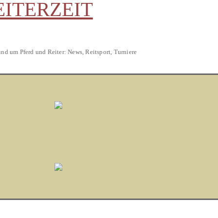
EITERZEIT
und um Pferd und Reiter: News, Reitsport, Turniere