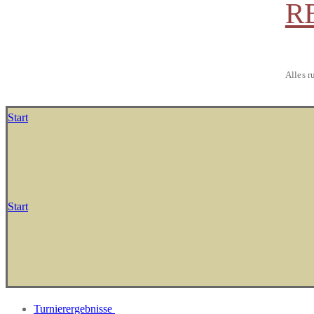
R
Alles r
Start
Start
Turnierergebnisse