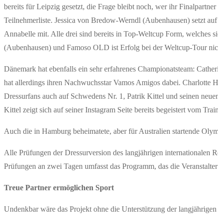
bereits für Leipzig gesetzt, die Frage bleibt noch, wer ihr Finalpart
Teilnehmerliste. Jessica von Bredow-Werndl (Aubenhausen) setzt auf 
Annabelle mit. Alle drei sind bereits in Top-Weltcup Form, welches
(Aubenhausen) und Famoso OLD ist Erfolg bei der Weltcup-Tour nic
Dänemark hat ebenfalls ein sehr erfahrenes Championatsteam: Cathe
hat allerdings ihren Nachwuchsstar Vamos Amigos dabei. Charlotte 
Dressurfans auch auf Schwedens Nr. 1, Patrik Kittel und seinen neuen
Kittel zeigt sich auf seiner Instagram Seite bereits begeistert vom Tra
Auch die in Hamburg beheimatete, aber für Australien startende Olym
Alle Prüfungen der Dressurversion des langjährigen internationalen 
Prüfungen an zwei Tagen umfasst das Programm, das die Veranstalte
Treue Partner ermöglichen Sport
Undenkbar wäre das Projekt ohne die Unterstützung der langjährige