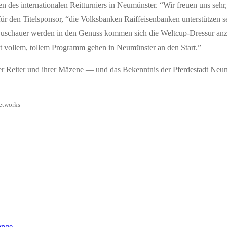
en des internationalen Reitturniers in Neumünster. “Wir freuen uns seh
für den Titelsponsor, “die Volksbanken Raiffeisenbanken unterstütze
ge Zuschauer werden in den Genuss kommen sich die Weltcup-Dressur an
it vollem, tollem Programm gehen in Neumünster an den Start.”
r Reiter und ihrer Mäzene — und das Bekenntnis der Pferdestadt Neu
etworks
ange