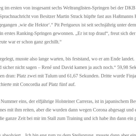
ieg im ersten von insgesamt sechs Weltranglisten-Springen bei der DK
Sprachnachricht von Besitzer Martin Strack hüpfte fast aus Haßmanns
egangen ‚wie die Hektor‘.“ Pit Perigueux ist seit sechsjährig unter d
n erstes Ranking-Springen gewonnen. „Er ist top drauf“, freut sich der 3
eute war er schon ganz gechillt.“
gelegt, musste also lange warten, bis feststand, wo er am Ende landet. 
ld sicher nicht sagen – René und David kamen ja auch noch.“ 59,98 S
sten dran: Platz zwei mit Tulum und 61,67 Sekunden. Dritte wurde Fin
erte mit Concordia auf Platz fünf auf.
ummer eins, der elfjährige Holsteiner Carreras, ist in japanischem Besi
ames mit ihm reiten, aber die wurden dann wegen Corona abgesagt und e
die ganze Zeit bei mir im Stall zum Training und ich habe ihn dann ei
rs absolviert. „Ich bin eng rum zu dem Steilsprung, musste dann aber