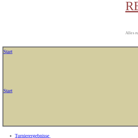
R
Alles r
Start
Start
Turnierergebnisse