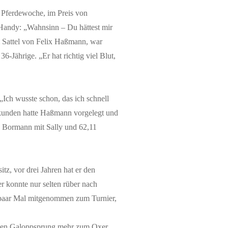
B Pferdewoche, im Preis von
 Handy: „Wahnsinn – Du hättest mir
em Sattel von Felix Haßmann, war
6-Jährige. „Er hat richtig viel Blut,
„Ich wusste schon, das ich schnell
ekunden hatte Haßmann vorgelegt und
ja Bormann mit Sally und 62,11
tz, vor drei Jahren hat er den
r konnte nur selten rüber nach
n paar Mal mitgenommen zum Turnier,
 einen Galoppsprung mehr zum Oxer