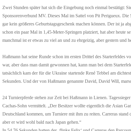
Zwei Stunden später hat sich die Eingebung noch einmal bestätigt: S
Sponsorenverbund MV. Dieses Mal im Sattel von Pit Perigueux. Die 
gar kein größeres Geburtstagsgeschenk machen können. Der ist ja abg
schon ein paar Mal in 1,45-Meter-Springen platziert, hat aber heute sei
manchmal ist er etwas zu viel an und zu ehrgeizig, aber gestern und h
Haßmann hat seine Runde schon im ersten Drittel des Starterfeldes vor
war, aber dass man damit gewonnen hat, kann man bei dem Starterfe
tatsächlich kam der für die Ukraine startende René Tebbel am dichte
Sekunden. Und der von Haßmann genannte David, David Will, marschi
24 Turnierpferde stehen zur Zeit bei Haßmann in Lienen. Tagessieger N
Cachas-Sohn vermittelt. „Der Besitzer wollte eigentlich die Asian G
Deutschland kommen, um Turniere mit ihm zu reiten. Carreras stand 
aber er wird wohl bald nach Japan gehen.“
In 54,76 Sekunden hatten der ‚flinke Felix‘ und Carreras den Parcou