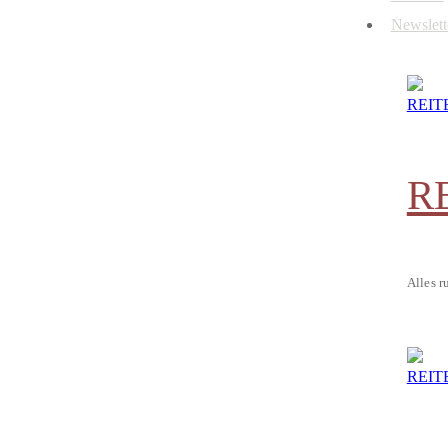
Newslett
R
Alles r