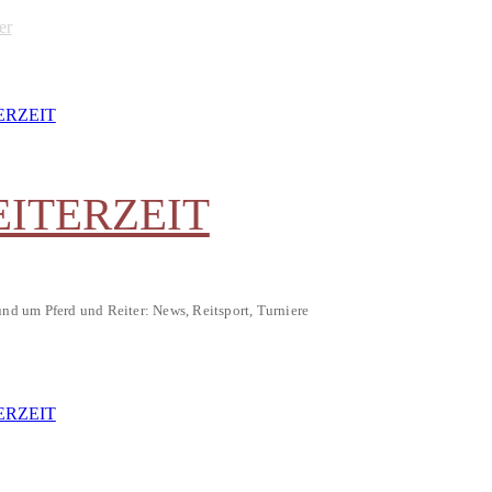
er
EITERZEIT
und um Pferd und Reiter: News, Reitsport, Turniere