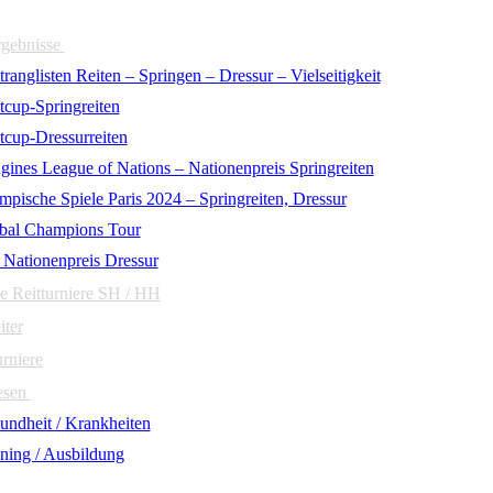
rgebnisse
ranglisten Reiten – Springen – Dressur – Vielseitigkeit
tcup-Springreiten
tcup-Dressurreiten
gines League of Nations – Nationenpreis Springreiten
mpische Spiele Paris 2024 – Springreiten, Dressur
bal Champions Tour
 Nationenpreis Dressur
e Reitturniere SH / HH
iter
urniere
esen
undheit / Krankheiten
ining / Ausbildung