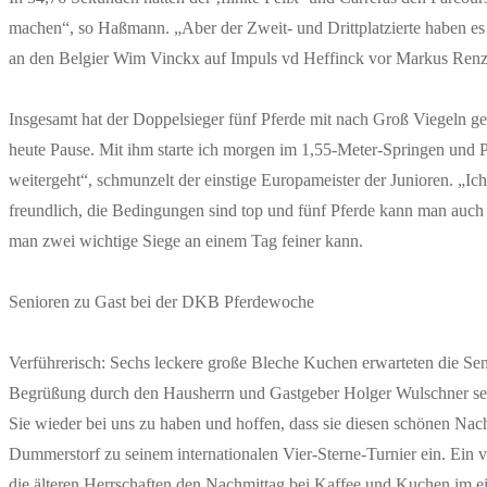
machen“, so Haßmann. „Aber der Zweit- und Drittplatzierte haben es 
an den Belgier Wim Vinckx auf Impuls vd Heffinck vor Markus Renz
Insgesamt hat der Doppelsieger fünf Pferde mit nach Groß Viegeln g
heute Pause. Mit ihm starte ich morgen im 1,55-Meter-Springen und Pi
weitergeht“, schmunzelt der einstige Europameister der Junioren. „Ic
freundlich, die Bedingungen sind top und fünf Pferde kann man auch n
man zwei wichtige Siege an einem Tag feiner kann.
Senioren zu Gast bei der DKB Pferdewoche
Verführerisch: Sechs leckere große Bleche Kuchen erwarteten die Se
Begrüßung durch den Hausherrn und Gastgeber Holger Wulschner selbs
Sie wieder bei uns zu haben und hoffen, dass sie diesen schönen Na
Dummerstorf zu seinem internationalen Vier-Sterne-Turnier ein. Ein v
die älteren Herrschaften den Nachmittag bei Kaffee und Kuchen im eig