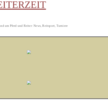
EITERZEIT
und um Pferd und Reiter: News, Reitsport, Turniere