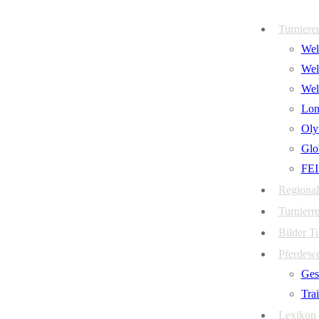
Zum
Menü
Schließen
Turniere
Inhalt
Welt
springen
Wel
Wel
Lon
Oly
Glo
FEI
Regional
Turnierre
Bilder T
Pferdew
Ges
Tra
Lexikon