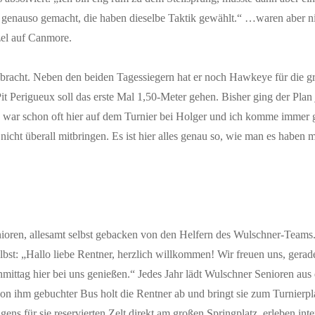
genauso gemacht, die haben dieselbe Taktik gewählt.“ …waren aber nic
el auf Canmore.
ebracht. Neben den beiden Tagessiegern hat er noch Hawkeye für die 
t Perigueux soll das erste Mal 1,50-Meter gehen. Bisher ging der Plan 
h war schon oft hier auf dem Turnier bei Holger und ich komme immer g
icht überall mitbringen. Es ist hier alles genau so, wie man es haben
nioren, allesamt selbst gebacken von den Helfern des Wulschner-Teams
t: „Hallo liebe Rentner, herzlich willkommen! Wir freuen uns, gerad
chmittag hier bei uns genießen.“ Jedes Jahr lädt Wulschner Senioren a
on ihm gebuchter Bus holt die Rentner ab und bringt sie zum Turnierpl
ens für sie reservierten Zelt direkt am großen Springplatz, erleben in