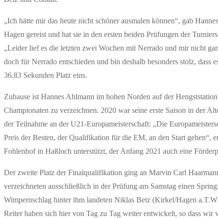
„Ich hätte mir das heute nicht schöner ausmalen können“, gab Hanne
Hagen gereist und hat sie in den ersten beiden Prüfungen der Turnierser
„Leider lief es die letzten zwei Wochen mit Nerrado und mir nicht gan
doch für Nerrado entschieden und bin deshalb besonders stolz, dass e
36.83 Sekunden Platz eins.
Zuhause ist Hannes Ahlmann im hohen Norden auf der Hengststation s
Championaten zu verzeichnen. 2020 war seine erste Saison in der Alte
der Teilnahme an der U21-Europameisterschaft: „Die Europameisters
Preis der Besten, der Qualifikation für die EM, an den Start gehen“
Fohlenhof in Haßloch unterstützt, der Anfang 2021 auch eine Förder
Der zweite Platz der Finalqualifikation ging an Marvin Carl Haarm
verzeichneten ausschließlich in der Prüfung am Samstag einen Sprin
Wimpernschlag hinter ihm landeten Niklas Betz (Kirkel/Hagen a.T.W.)
Reiter haben sich hier von Tag zu Tag weiter entwickelt, so dass wir 