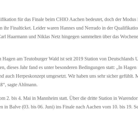
lifikation für das Finale beim CHIO Aachen bedeutet, doch der Modus i
en ihr Finalticket. Leider waren Hannes und Nerrado in der Qualifikat
n Carl Haarmann und Niklas Netz hingegen sammelten über das Wochene
 Hagen am Teutoburger Wald ist seit 2019 Station von Deutschlands U
, dieses Jahr fand es unter besonderen Bedingungen statt: „In Hagen 
und auch Herpeskonzept umgesetzt. Wir haben uns sehr sicher gefühlt. M
aß“, sagte Ahlmann.
 2. bis 4. Mai in Mannheim statt. Über die dritte Station in Warendorf
n in Balve (03. bis 06. Juni) ins Finale nach Aachen vom 10. bis 19. 