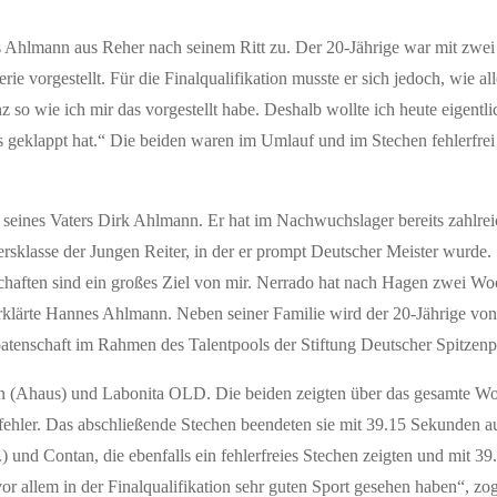
s Ahlmann aus Reher nach seinem Ritt zu. Der 20-Jährige war mit zwei
ie vorgestellt. Für die Finalqualifikation musste er sich jedoch, wie al
z so wie ich mir das vorgestellt habe. Deshalb wollte ich heute eigentl
s geklappt hat.“ Die beiden waren im Umlauf und im Stechen fehlerfrei 
eines Vaters Dirk Ahlmann. Er hat im Nachwuchslager bereits zahlrei
rsklasse der Jungen Reiter, in der er prompt Deutscher Meister wurde. S
chaften sind ein großes Ziel von mir. Nerrado hat nach Hagen zwei W
, erklärte Hannes Ahlmann. Neben seiner Familie wird der 20-Jährige v
patenschaft im Rahmen des Talentpools der Stiftung Deutscher Spitzenp
ann (Ahaus) und Labonita OLD. Die beiden zeigten über das gesamte 
gfehler. Das abschließende Stechen beendeten sie mit 39.15 Sekunden
 und Contan, die ebenfalls ein fehlerfreies Stechen zeigten und mit 3
vor allem in der Finalqualifikation sehr guten Sport gesehen haben“, z