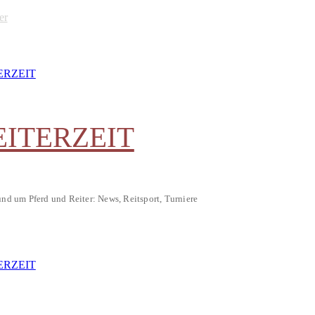
er
EITERZEIT
und um Pferd und Reiter: News, Reitsport, Turniere