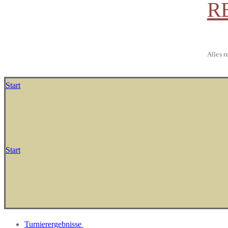
R
Alles r
Start
Start
Turnierergebnisse