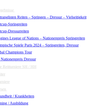
rgebnisse
ranglisten Reiten – Springen – Dressur – Vielseitigkeit
tcup-Springreiten
tcup-Dressurreiten
gines League of Nations – Nationenpreis Springreiten
mpische Spiele Paris 2024 – Springreiten, Dressur
bal Champions Tour
 Nationenpreis Dressur
e Reitturniere SH / HH
iter
urniere
esen
undheit / Krankheiten
ining / Ausbildung