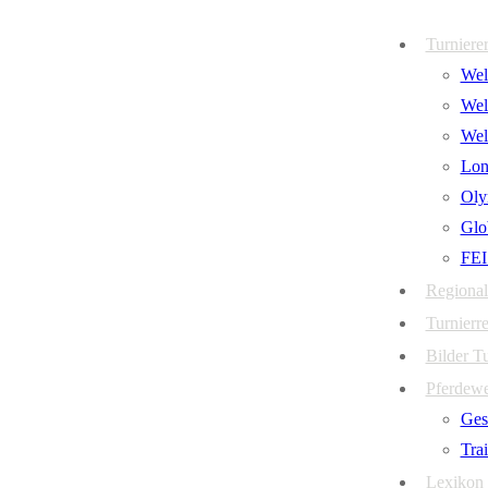
Zum
Menü
Schließen
Turniere
Inhalt
Welt
springen
Wel
Wel
Lon
Oly
Glo
FEI
Regional
Turnierre
Bilder T
Pferdew
Ges
Tra
Lexikon