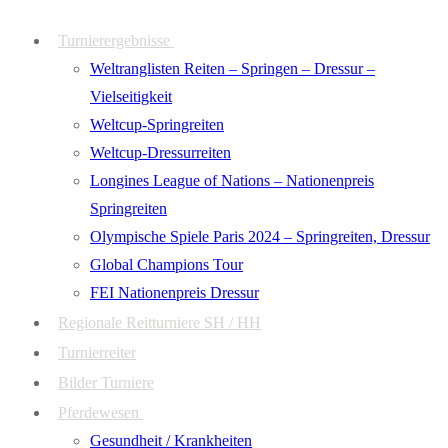
Zum
Menü
Schließen
Turnierergebnisse
Inhalt
Weltranglisten Reiten – Springen – Dressur –
springen
Vielseitigkeit
Weltcup-Springreiten
Weltcup-Dressurreiten
Longines League of Nations – Nationenpreis
Springreiten
Olympische Spiele Paris 2024 – Springreiten, Dressur
Global Champions Tour
FEI Nationenpreis Dressur
Regionale Reitturniere SH / HH
Turnierreiter
Bilder Turniere
Pferdewesen
Gesundheit / Krankheiten