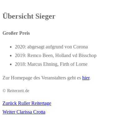
Übersicht Sieger
Großer Preis
2020: abgesagt aufgrund von Corona
2019: Remco Been, Holland vd Bisschop
2018: Marcus Ehning, Firth of Lorne
Zur Homepage des Veranstalters geht es
hier
.
© Reiterzeit.de
Vorheriger
Zurück
Ruller Reitertage
Beitragsnavigation
Nächster
Beitrag:
Weiter
Clarissa Crotta
Beitrag: