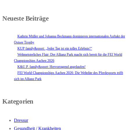
Neueste Beiträge
Kathrin Müller und Johanna Beckmann dominieren internationalen Auftakt der
Ostsee Trophy
KUP family&sport: „Jeder Tag ist ein tolles Erlebnis!“
Weltmeisterliches Flair: Der Allianz Park macht sich bereit für die FEI World
Championships Aachen 2026
K&U.P. family&sport: Hervorragend angelaufen!
FEI World Championships Aachen 2026: Die Weltelite des Pferdesports trifft
sich im Allianz Park
Kategorien
Dressur
Gesundheit / Krankheiten