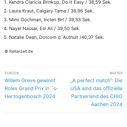
Kendra Claricia Brinkop, Do it Easy / 38,59 Sek.
Laura Kraut, Calgary Tame / 38,96 Sek.
Mimi Gochman, Inclen BH / 39,33 Sek.
Nayel Nassar, Esi Ali / 39,50 Sek.
Natalie Dean, Dotcom d´Authuit /40,37 Sek.
© Reiterzeit.de
Beitragsnavigation
ZURÜCK
WEITER
Vorheriger
Nächster
Willem Greve gewinnt
„A perfect match“: Die
Beitrag:
Beitrag:
Rolex Grand Prix in ´s-
USA sind das offizielle
Hertogenbosch 2024
Partnerland des CHIO
Aachen 2024