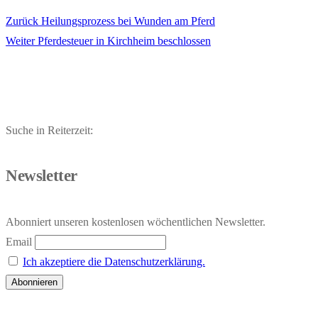
Vorheriger
Zurück
Heilungsprozess bei Wunden am Pferd
Beitragsnavigation
Nächster
Beitrag:
Weiter
Pferdesteuer in Kirchheim beschlossen
Beitrag:
Suche in Reiterzeit:
Newsletter
Abonniert unseren kostenlosen wöchentlichen Newsletter.
Email
Ich akzeptiere die Datenschutzerklärung.