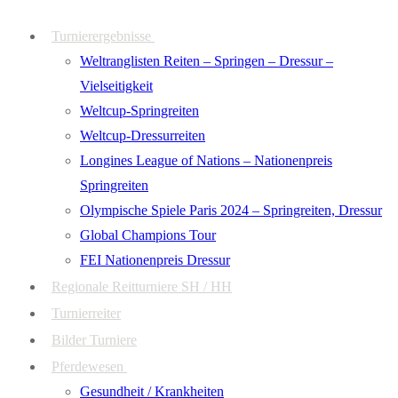
Zum
Menü
Schließen
Turnierergebnisse
Inhalt
Weltranglisten Reiten – Springen – Dressur –
springen
Vielseitigkeit
Weltcup-Springreiten
Weltcup-Dressurreiten
Longines League of Nations – Nationenpreis
Springreiten
Olympische Spiele Paris 2024 – Springreiten, Dressur
Global Champions Tour
FEI Nationenpreis Dressur
Regionale Reitturniere SH / HH
Turnierreiter
Bilder Turniere
Pferdewesen
Gesundheit / Krankheiten