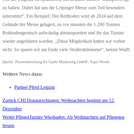
zu haben. Dabei hat uns die Leipziger Messe zum Teil besonders
unterstützt“. Ein Beispiel: Der Reitboden wird ab 2024 auf dem
Gelände der Messe gelagert, zu vor mussten die 1.200 Tonnen
Reitbodengemisch aufwändig abtransportiert und für das Turnier
wieder angefahren werden. „Diese Möglichkeit hatten wir vorher
nicht. So sparen wir am Ende viele Straßenkilometer“, betont Wulff.
Quelle: Pressemitteilung En Garde Marketing GmbH / Equi-Words
Weitere News dazu:
Partner Pferd Leipzig
Vorheriger
Zurück
CHI Donaueschingen: Weihnachten beginnt am 12.
Beitragsnavigation
Beitrag:
Dezember
Nächster
Weiter
PfingstTurnier Wiesbaden: Ab Weihnachten auf Pfingsten
Beitrag:
freuen