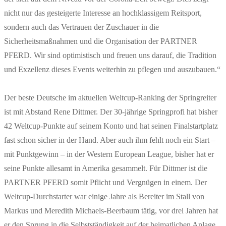
nicht nur das gesteigerte Interesse an hochklassigem Reitsport,
sondern auch das Vertrauen der Zuschauer in die
Sicherheitsmaßnahmen und die Organisation der PARTNER
PFERD. Wir sind optimistisch und freuen uns darauf, die Tradition
und Exzellenz dieses Events weiterhin zu pflegen und auszubauen.“
Der beste Deutsche im aktuellen Weltcup-Ranking der Springreiter
ist mit Abstand Rene Dittmer. Der 30-jährige Springprofi hat bisher
42 Weltcup-Punkte auf seinem Konto und hat seinen Finalstartplatz
fast schon sicher in der Hand. Aber auch ihm fehlt noch ein Start –
mit Punktgewinn – in der Western European League, bisher hat er
seine Punkte allesamt in Amerika gesammelt. Für Dittmer ist die
PARTNER PFERD somit Pflicht und Vergnügen in einem. Der
Weltcup-Durchstarter war einige Jahre als Bereiter im Stall von
Markus und Meredith Michaels-Beerbaum tätig, vor drei Jahren hat
er den Sprung in die Selbstständigkeit auf der heimatlichen Anlage