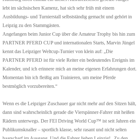
lebt im sächsischen Kamenz, hat sich sehr früh mit einem
Ausbildungs- und Turnierstall selbstständig gemacht und gehört in
Leipzig zu den Stammgästen.
Angefangen beim Junior Cup über die Amateur Trophy bis hin zum
PARTNER PFERD CUP und internationalen Starts, Marvin Jüngel
kennt das Leipziger Weltcup-Turnier von klein auf: „Die
PARTNER PFERD ist für viele Reiter ein bedeutendes Ereignis im
Kalender, und ich erinnere mich an meine eigenen Erfahrungen dort.
Momentan bin ich fleißig am Trainieren, um meine Pferde
bestmöglich vorzubereiten.“
Wenn es die Leipziger Zuschauer gar nicht mehr auf den Sitzen hält,
dann sind wahrscheinlich gerade die Vierspänner-Fahrer mit heißen
Rädern unterwegs. Der FEI Driving World Cup™ ist seit Jahren ein
Publikumsknaller – sportlich klasse, sehr rasant und nicht selten
haarscharf im Ausgang. Und die Fahrer lieben Leipzig! „Zu den