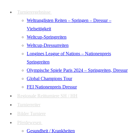
Zum
Menü
Schließen
Turnierergebnisse
Inhalt
Weltranglisten Reiten – Springen – Dressur –
springen
Vielseitigkeit
Weltcup-Springreiten
Weltcup-Dressurreiten
Longines League of Nations – Nationenpreis
Springreiten
Olympische Spiele Paris 2024 – Springreiten, Dressur
Global Champions Tour
FEI Nationenpreis Dressur
Regionale Reitturniere SH / HH
Turnierreiter
Bilder Turniere
Pferdewesen
Gesundheit / Krankheiten