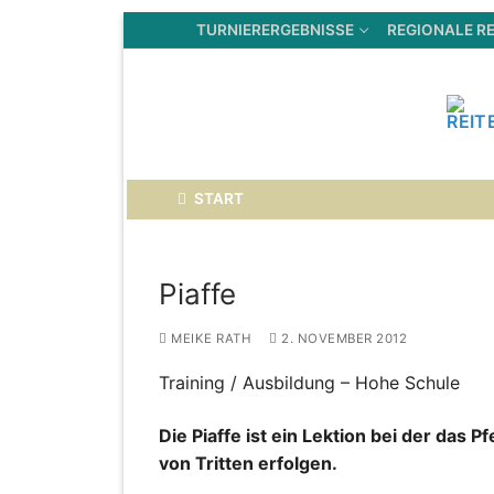
Zum
TURNIERERGEBNISSE
REGIONALE RE
Inhalt
springen
START
Piaffe
MEIKE RATH
2. NOVEMBER 2012
Training / Ausbildung – Hohe Schule
Die Piaffe ist ein Lektion bei der das Pf
von Tritten erfolgen.