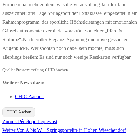
Form einmal mehr zu dem, was die Veranstaltung Jahr für Jahr
auszeichnet: drei Tage Springsport der Extraklasse, eingebettet in ein
Rahmenprogramm, das sportliche Höchstleistungen mit emotionalen
Gänsehautmomenten verbindet – gekrönt von einer „Pferd &
Sinfonie“-Nacht voller Eleganz, Spannung und unvergesslicher
Augenblicke. Wer spontan noch dabei sein möchte, muss sich
allerdings beeilen: Es sind nur noch wenige Restkarten verfügbar.
Quelle: Pressemitteilung CHIO Aachen
Weitere News dazu:
CHIO Aachen
CHIO Aachen
Vorheriger
Zurück
Pénélope Leprevost
Beitragsnavigation
Nächster
Beitrag:
Weiter
Von A bis W – Springsportelite in Hohen Wieschendorf
Beitrag: