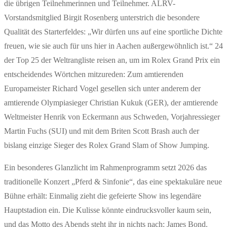
die übrigen Teilnehmerinnen und Teilnehmer. ALRV-
Vorstandsmitglied Birgit Rosenberg unterstrich die besondere
Qualität des Starterfeldes: „Wir dürfen uns auf eine sportliche Dichte
freuen, wie sie auch für uns hier in Aachen außergewöhnlich ist.“ 24
der Top 25 der Weltrangliste reisen an, um im Rolex Grand Prix ein
entscheidendes Wörtchen mitzureden: Zum amtierenden
Europameister Richard Vogel gesellen sich unter anderem der
amtierende Olympiasieger Christian Kukuk (GER), der amtierende
Weltmeister Henrik von Eckermann aus Schweden, Vorjahressieger
Martin Fuchs (SUI) und mit dem Briten Scott Brash auch der
bislang einzige Sieger des Rolex Grand Slam of Show Jumping.
Ein besonderes Glanzlicht im Rahmenprogramm setzt 2026 das
traditionelle Konzert „Pferd & Sinfonie“, das eine spektakuläre neue
Bühne erhält: Einmalig zieht die gefeierte Show ins legendäre
Hauptstadion ein. Die Kulisse könnte eindrucksvoller kaum sein,
und das Motto des Abends steht ihr in nichts nach: James Bond.