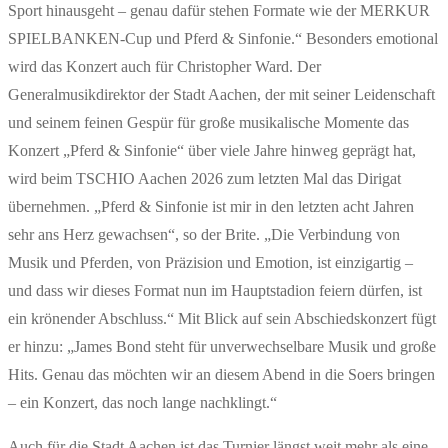
Sport hinausgeht – genau dafür stehen Formate wie der MERKUR
SPIELBANKEN-Cup und Pferd & Sinfonie.“ Besonders emotional
wird das Konzert auch für Christopher Ward. Der
Generalmusikdirektor der Stadt Aachen, der mit seiner Leidenschaft
und seinem feinen Gespür für große musikalische Momente das
Konzert „Pferd & Sinfonie“ über viele Jahre hinweg geprägt hat,
wird beim TSCHIO Aachen 2026 zum letzten Mal das Dirigat
übernehmen. „Pferd & Sinfonie ist mir in den letzten acht Jahren
sehr ans Herz gewachsen“, so der Brite. „Die Verbindung von
Musik und Pferden, von Präzision und Emotion, ist einzigartig –
und dass wir dieses Format nun im Hauptstadion feiern dürfen, ist
ein krönender Abschluss.“ Mit Blick auf sein Abschiedskonzert fügt
er hinzu: „James Bond steht für unverwechselbare Musik und große
Hits. Genau das möchten wir an diesem Abend in die Soers bringen
– ein Konzert, das noch lange nachklingt.“
Auch für die Stadt Aachen ist das Turnier längst weit mehr als eine