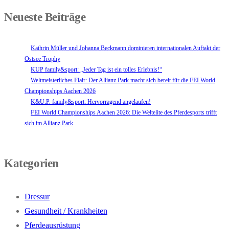
Neueste Beiträge
Kathrin Müller und Johanna Beckmann dominieren internationalen Auftakt der
Ostsee Trophy
KUP family&sport: „Jeder Tag ist ein tolles Erlebnis!“
Weltmeisterliches Flair: Der Allianz Park macht sich bereit für die FEI World
Championships Aachen 2026
K&U.P. family&sport: Hervorragend angelaufen!
FEI World Championships Aachen 2026: Die Weltelite des Pferdesports trifft
sich im Allianz Park
Kategorien
Dressur
Gesundheit / Krankheiten
Pferdeausrüstung