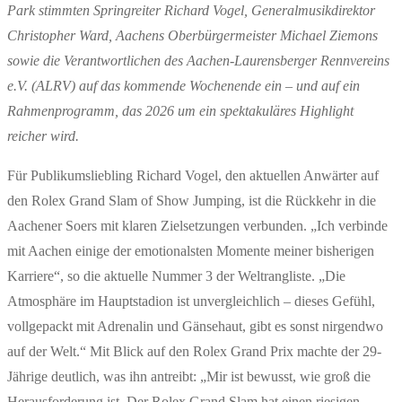
Park stimmten Springreiter Richard Vogel, Generalmusikdirektor
Christopher Ward, Aachens Oberbürgermeister Michael Ziemons
sowie die Verantwortlichen des Aachen-Laurensberger Rennvereins
e.V. (ALRV) auf das kommende Wochenende ein – und auf ein
Rahmenprogramm, das 2026 um ein spektakuläres Highlight
reicher wird.
Für Publikumsliebling Richard Vogel, den aktuellen Anwärter auf
den Rolex Grand Slam of Show Jumping, ist die Rückkehr in die
Aachener Soers mit klaren Zielsetzungen verbunden. „Ich verbinde
mit Aachen einige der emotionalsten Momente meiner bisherigen
Karriere“, so die aktuelle Nummer 3 der Weltrangliste. „Die
Atmosphäre im Hauptstadion ist unvergleichlich – dieses Gefühl,
vollgepackt mit Adrenalin und Gänsehaut, gibt es sonst nirgendwo
auf der Welt.“ Mit Blick auf den Rolex Grand Prix machte der 29-
Jährige deutlich, was ihn antreibt: „Mir ist bewusst, wie groß die
Herausforderung ist. Der Rolex Grand Slam hat einen riesigen