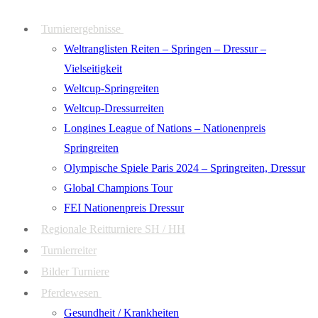
Zum
Menü
Schließen
Turnierergebnisse
Inhalt
Weltranglisten Reiten – Springen – Dressur –
springen
Vielseitigkeit
Weltcup-Springreiten
Weltcup-Dressurreiten
Longines League of Nations – Nationenpreis
Springreiten
Olympische Spiele Paris 2024 – Springreiten, Dressur
Global Champions Tour
FEI Nationenpreis Dressur
Regionale Reitturniere SH / HH
Turnierreiter
Bilder Turniere
Pferdewesen
Gesundheit / Krankheiten