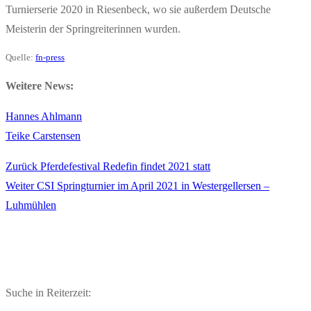
Turnierserie 2020 in Riesenbeck, wo sie außerdem Deutsche
Meisterin der Springreiterinnen wurden.
Quelle:
fn-press
Weitere News:
Hannes Ahlmann
Teike Carstensen
Vorheriger
Zurück
Pferdefestival Redefin findet 2021 statt
Beitragsnavigation
Nächster
Beitrag:
Weiter
CSI Springturnier im April 2021 in Westergellersen –
Beitrag:
Luhmühlen
Suche in Reiterzeit: