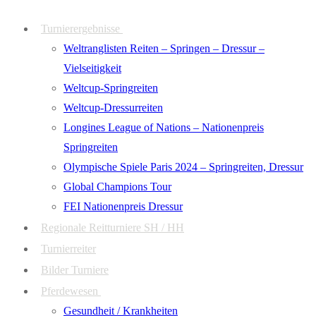
Zum
Menü
Schließen
Turnierergebnisse
Inhalt
Weltranglisten Reiten – Springen – Dressur –
springen
Vielseitigkeit
Weltcup-Springreiten
Weltcup-Dressurreiten
Longines League of Nations – Nationenpreis
Springreiten
Olympische Spiele Paris 2024 – Springreiten, Dressur
Global Champions Tour
FEI Nationenpreis Dressur
Regionale Reitturniere SH / HH
Turnierreiter
Bilder Turniere
Pferdewesen
Gesundheit / Krankheiten