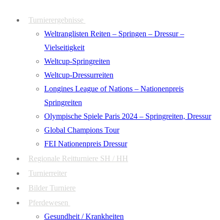
Zum
Menü
Schließen
Turnierergebnisse
Inhalt
Weltranglisten Reiten – Springen – Dressur –
springen
Vielseitigkeit
Weltcup-Springreiten
Weltcup-Dressurreiten
Longines League of Nations – Nationenpreis
Springreiten
Olympische Spiele Paris 2024 – Springreiten, Dressur
Global Champions Tour
FEI Nationenpreis Dressur
Regionale Reitturniere SH / HH
Turnierreiter
Bilder Turniere
Pferdewesen
Gesundheit / Krankheiten