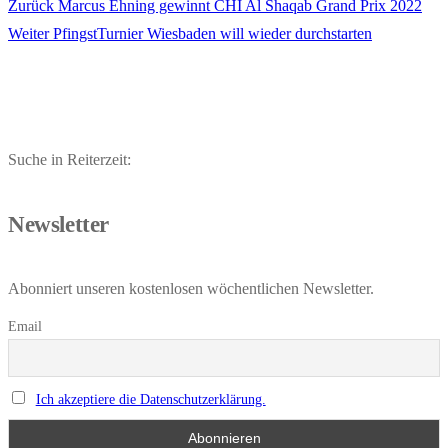
Vorheriger
Zurück
Marcus Ehning gewinnt CHI Al Shaqab Grand Prix 2022
Beitragsnavigation
Nächster
Beitrag:
Weiter
PfingstTurnier Wiesbaden will wieder durchstarten
Beitrag:
Suche in Reiterzeit:
Newsletter
Abonniert unseren kostenlosen wöchentlichen Newsletter.
Email
Ich akzeptiere die Datenschutzerklärung.