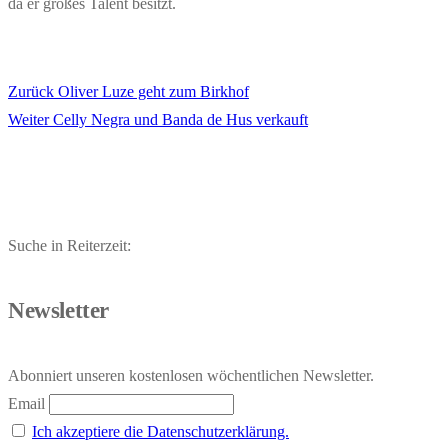
da er großes Talent besitzt.
Vorheriger
Zurück
Oliver Luze geht zum Birkhof
Beitragsnavigation
Nächster
Beitrag:
Weiter
Celly Negra und Banda de Hus verkauft
Beitrag:
Suche in Reiterzeit:
Newsletter
Abonniert unseren kostenlosen wöchentlichen Newsletter.
Email
Ich akzeptiere die Datenschutzerklärung.