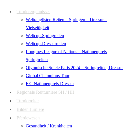
Zum
Menü
Schließen
Turnierergebnisse
Inhalt
Weltranglisten Reiten – Springen – Dressur –
springen
Vielseitigkeit
Weltcup-Springreiten
Weltcup-Dressurreiten
Longines League of Nations – Nationenpreis
Springreiten
Olympische Spiele Paris 2024 – Springreiten, Dressur
Global Champions Tour
FEI Nationenpreis Dressur
Regionale Reitturniere SH / HH
Turnierreiter
Bilder Turniere
Pferdewesen
Gesundheit / Krankheiten