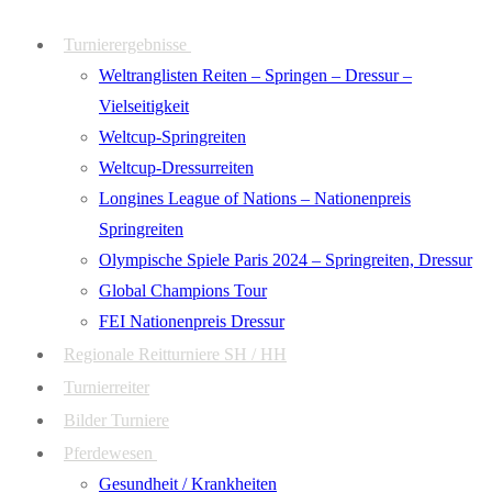
Zum
Menü
Schließen
Turnierergebnisse
Inhalt
Weltranglisten Reiten – Springen – Dressur –
springen
Vielseitigkeit
Weltcup-Springreiten
Weltcup-Dressurreiten
Longines League of Nations – Nationenpreis
Springreiten
Olympische Spiele Paris 2024 – Springreiten, Dressur
Global Champions Tour
FEI Nationenpreis Dressur
Regionale Reitturniere SH / HH
Turnierreiter
Bilder Turniere
Pferdewesen
Gesundheit / Krankheiten