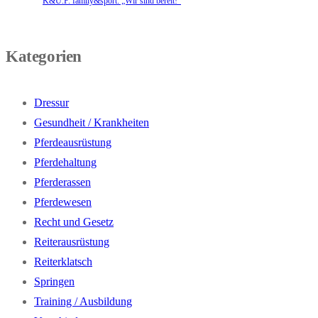
K&U.P. family&sport: „Wir sind bereit!“
Kategorien
Dressur
Gesundheit / Krankheiten
Pferdeausrüstung
Pferdehaltung
Pferderassen
Pferdewesen
Recht und Gesetz
Reiterausrüstung
Reiterklatsch
Springen
Training / Ausbildung