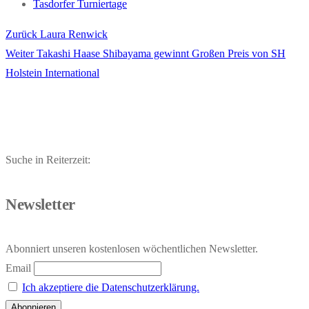
Tasdorfer Turniertage
Vorheriger
Zurück
Laura Renwick
Beitragsnavigation
Nächster
Beitrag:
Weiter
Takashi Haase Shibayama gewinnt Großen Preis von SH
Beitrag:
Holstein International
Suche in Reiterzeit:
Newsletter
Abonniert unseren kostenlosen wöchentlichen Newsletter.
Email
Ich akzeptiere die Datenschutzerklärung.