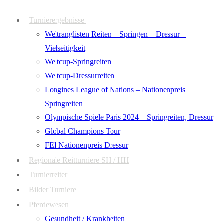
Zum
Menü
Schließen
Turnierergebnisse
Inhalt
Weltranglisten Reiten – Springen – Dressur –
springen
Vielseitigkeit
Weltcup-Springreiten
Weltcup-Dressurreiten
Longines League of Nations – Nationenpreis
Springreiten
Olympische Spiele Paris 2024 – Springreiten, Dressur
Global Champions Tour
FEI Nationenpreis Dressur
Regionale Reitturniere SH / HH
Turnierreiter
Bilder Turniere
Pferdewesen
Gesundheit / Krankheiten