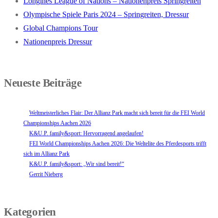
Longines League of Nations – Nationenpreis Springreiten
Olympische Spiele Paris 2024 – Springreiten, Dressur
Global Champions Tour
Nationenpreis Dressur
Neueste Beiträge
Weltmeisterliches Flair: Der Allianz Park macht sich bereit für die FEI World
Championships Aachen 2026
K&U.P. family&sport: Hervorragend angelaufen!
FEI World Championships Aachen 2026: Die Weltelite des Pferdesports trifft
sich im Allianz Park
K&U.P. family&sport: „Wir sind bereit!“
Gerrit Nieberg
Kategorien