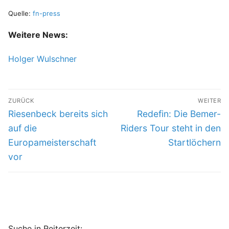
Quelle:
fn-press
Weitere News:
Holger Wulschner
Beitragsnavigation
ZURÜCK
WEITER
Vorheriger
Nächster
Riesenbeck bereits sich
Redefin: Die Bemer-
Beitrag:
Beitrag:
auf die
Riders Tour steht in den
Europameisterschaft
Startlöchern
vor
Suche in Reiterzeit: