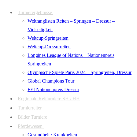
Zum
Menü
Schließen
Turnierergebnisse
Inhalt
Weltranglisten Reiten – Springen – Dressur –
springen
Vielseitigkeit
Weltcup-Springreiten
Weltcup-Dressurreiten
Longines League of Nations – Nationenpreis
Springreiten
Olympische Spiele Paris 2024 – Springreiten, Dressur
Global Champions Tour
FEI Nationenpreis Dressur
Regionale Reitturniere SH / HH
Turnierreiter
Bilder Turniere
Pferdewesen
Gesundheit / Krankheiten