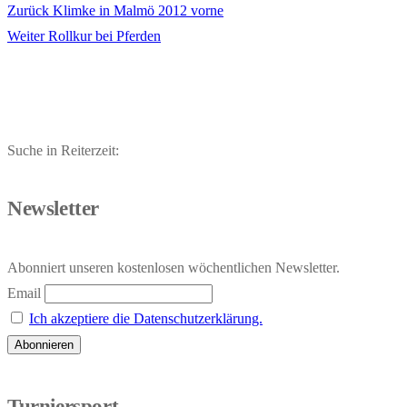
Vorheriger
Zurück
Klimke in Malmö 2012 vorne
Beitragsnavigation
Nächster
Beitrag:
Weiter
Rollkur bei Pferden
Beitrag:
Suche in Reiterzeit:
Newsletter
Abonniert unseren kostenlosen wöchentlichen Newsletter.
Email
Ich akzeptiere die Datenschutzerklärung.
Turniersport