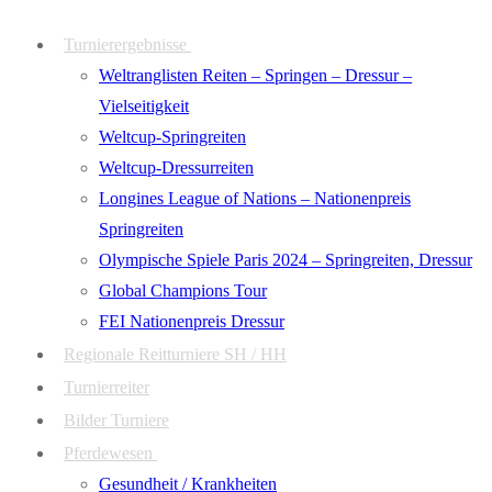
Zum
Menü
Schließen
Turnierergebnisse
Inhalt
Weltranglisten Reiten – Springen – Dressur –
springen
Vielseitigkeit
Weltcup-Springreiten
Weltcup-Dressurreiten
Longines League of Nations – Nationenpreis
Springreiten
Olympische Spiele Paris 2024 – Springreiten, Dressur
Global Champions Tour
FEI Nationenpreis Dressur
Regionale Reitturniere SH / HH
Turnierreiter
Bilder Turniere
Pferdewesen
Gesundheit / Krankheiten