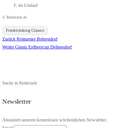
F. im Umlauf
© Reiterzeit.de
Friedrichskoog Classics
Vorheriger
Zurück
Reitturnier Behrendorf
Beitragsnavigation
Nächster
Beitrag:
Weiter
Glantz Erdbeercup Delingsdorf
Beitrag:
Suche in Reiterzeit:
Newsletter
Abonniert unseren kostenlosen wöchentlichen Newsletter.
Email