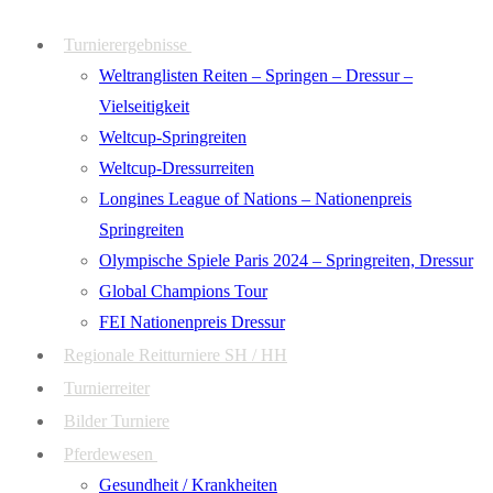
Zum
Menü
Schließen
Turnierergebnisse
Inhalt
Weltranglisten Reiten – Springen – Dressur –
springen
Vielseitigkeit
Weltcup-Springreiten
Weltcup-Dressurreiten
Longines League of Nations – Nationenpreis
Springreiten
Olympische Spiele Paris 2024 – Springreiten, Dressur
Global Champions Tour
FEI Nationenpreis Dressur
Regionale Reitturniere SH / HH
Turnierreiter
Bilder Turniere
Pferdewesen
Gesundheit / Krankheiten