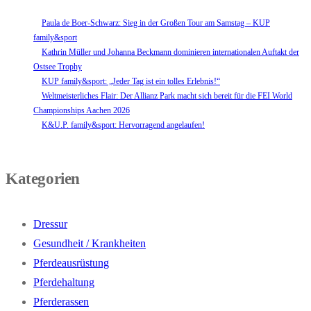
Paula de Boer-Schwarz: Sieg in der Großen Tour am Samstag – KUP
family&sport
Kathrin Müller und Johanna Beckmann dominieren internationalen Auftakt der
Ostsee Trophy
KUP family&sport: „Jeder Tag ist ein tolles Erlebnis!“
Weltmeisterliches Flair: Der Allianz Park macht sich bereit für die FEI World
Championships Aachen 2026
K&U.P. family&sport: Hervorragend angelaufen!
Kategorien
Dressur
Gesundheit / Krankheiten
Pferdeausrüstung
Pferdehaltung
Pferderassen