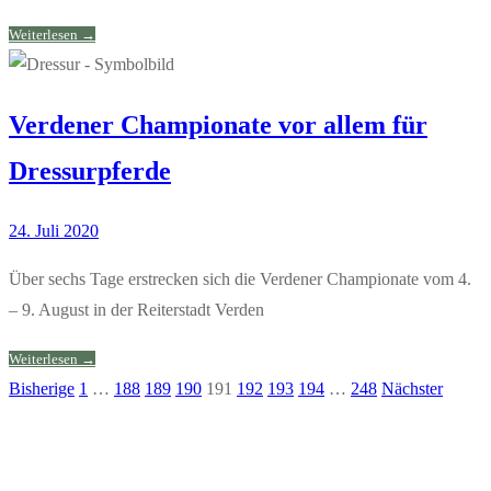
Weiterlesen →
Verdener Championate vor allem für
Dressurpferde
24. Juli 2020
Über sechs Tage erstrecken sich die Verdener Championate vom 4.
– 9. August in der Reiterstadt Verden
Weiterlesen →
Bisherige
1
…
188
189
190
191
192
193
194
…
248
Nächster
Seitennummerierung
der
Beiträge