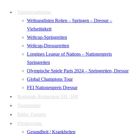
Zum
Menü
Schließen
Turnierergebnisse
Inhalt
Weltranglisten Reiten – Springen – Dressur –
springen
Vielseitigkeit
Weltcup-Springreiten
Weltcup-Dressurreiten
Longines League of Nations – Nationenpreis
Springreiten
Olympische Spiele Paris 2024 – Springreiten, Dressur
Global Champions Tour
FEI Nationenpreis Dressur
Regionale Reitturniere SH / HH
Turnierreiter
Bilder Turniere
Pferdewesen
Gesundheit / Krankheiten