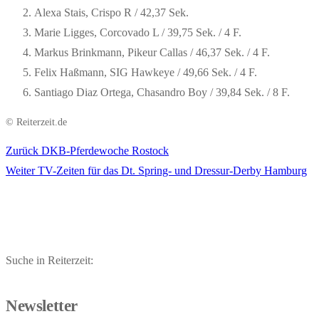
Alexa Stais, Crispo R / 42,37 Sek.
Marie Ligges, Corcovado L / 39,75 Sek. / 4 F.
Markus Brinkmann, Pikeur Callas / 46,37 Sek. / 4 F.
Felix Haßmann, SIG Hawkeye / 49,66 Sek. / 4 F.
Santiago Diaz Ortega, Chasandro Boy / 39,84 Sek. / 8 F.
© Reiterzeit.de
Vorheriger
Zurück
DKB-Pferdewoche Rostock
Beitragsnavigation
Nächster
Beitrag:
Weiter
TV-Zeiten für das Dt. Spring- und Dressur-Derby Hamburg
Beitrag:
Suche in Reiterzeit:
Newsletter