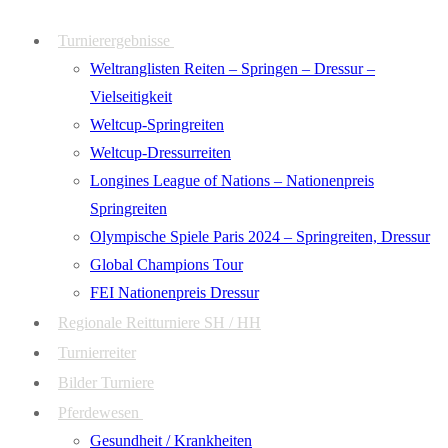
Zum
Menü
Schließen
Turnierergebnisse
Inhalt
Weltranglisten Reiten – Springen – Dressur –
springen
Vielseitigkeit
Weltcup-Springreiten
Weltcup-Dressurreiten
Longines League of Nations – Nationenpreis
Springreiten
Olympische Spiele Paris 2024 – Springreiten, Dressur
Global Champions Tour
FEI Nationenpreis Dressur
Regionale Reitturniere SH / HH
Turnierreiter
Bilder Turniere
Pferdewesen
Gesundheit / Krankheiten