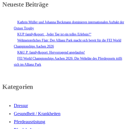
Neueste Beiträge
Kathrin Müller und Johanna Beckmann dominieren internationalen Auftakt der
Ostsee Trophy
KUP family&sport: „Jeder Tag ist ein tolles Erlebnis!“
Weltmeisterliches Flair: Der Allianz Park macht sich bereit für die FEI World
Championships Aachen 2026
K&U.P. family&sport: Hervorragend angelaufen!
FEI World Championships Aachen 2026: Die Weltelite des Pferdesports trifft
sich im Allianz Park
Kategorien
Dressur
Gesundheit / Krankheiten
Pferdeausrüstung