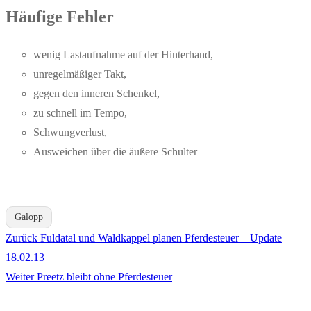
Häufige Fehler
wenig Lastaufnahme auf der Hinterhand,
unregelmäßiger Takt,
gegen den inneren Schenkel,
zu schnell im Tempo,
Schwungverlust,
Ausweichen über die äußere Schulter
Galopp
Vorheriger
Zurück
Fuldatal und Waldkappel planen Pferdesteuer – Update
Beitragsnavigation
Beitrag:
18.02.13
Nächster
Weiter
Preetz bleibt ohne Pferdesteuer
Beitrag: