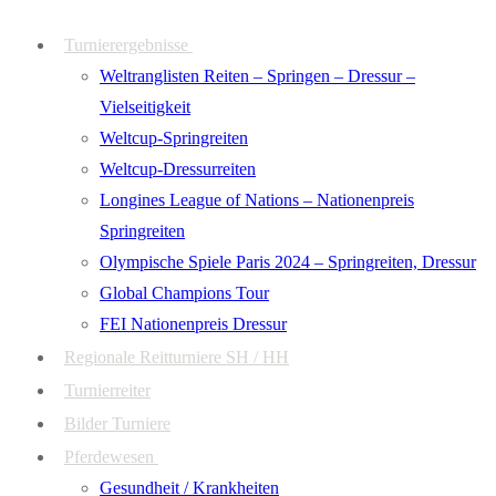
Zum
Menü
Schließen
Turnierergebnisse
Inhalt
Weltranglisten Reiten – Springen – Dressur –
springen
Vielseitigkeit
Weltcup-Springreiten
Weltcup-Dressurreiten
Longines League of Nations – Nationenpreis
Springreiten
Olympische Spiele Paris 2024 – Springreiten, Dressur
Global Champions Tour
FEI Nationenpreis Dressur
Regionale Reitturniere SH / HH
Turnierreiter
Bilder Turniere
Pferdewesen
Gesundheit / Krankheiten