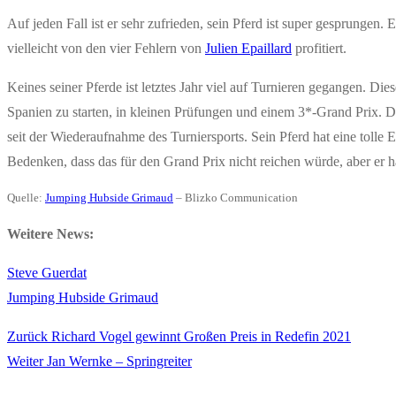
Auf jeden Fall ist er sehr zufrieden, sein Pferd ist super gesprungen.
vielleicht von den vier Fehlern von
Julien Epaillard
profitiert.
Keines seiner Pferde ist letztes Jahr viel auf Turnieren gegangen. Die
Spanien zu starten, in kleinen Prüfungen und einem 3*-Grand Prix. Da
seit der Wiederaufnahme des Turniersports. Sein Pferd hat eine tolle E
Bedenken, dass das für den Grand Prix nicht reichen würde, aber er 
Quelle:
Jumping Hubside Grimaud
– Blizko Communication
Weitere News:
Steve Guerdat
Jumping Hubside Grimaud
Vorheriger
Zurück
Richard Vogel gewinnt Großen Preis in Redefin 2021
Beitragsnavigation
Nächster
Beitrag:
Weiter
Jan Wernke – Springreiter
Beitrag: