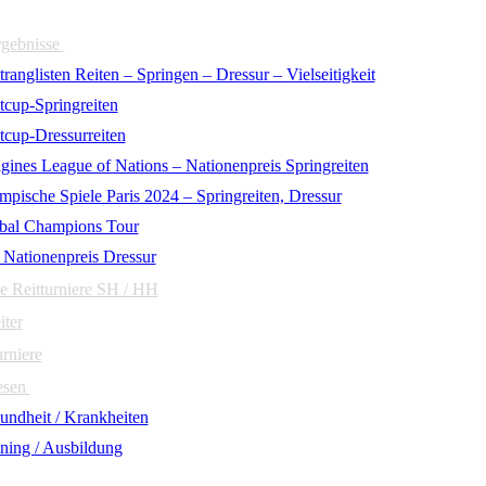
rgebnisse
ranglisten Reiten – Springen – Dressur – Vielseitigkeit
tcup-Springreiten
tcup-Dressurreiten
gines League of Nations – Nationenpreis Springreiten
mpische Spiele Paris 2024 – Springreiten, Dressur
bal Champions Tour
 Nationenpreis Dressur
e Reitturniere SH / HH
iter
urniere
esen
undheit / Krankheiten
ining / Ausbildung