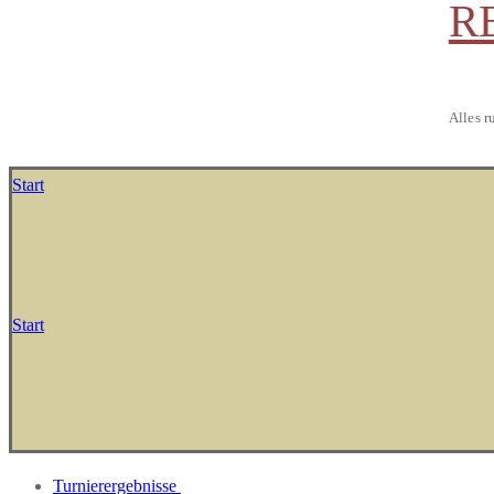
R
Alles r
Start
Start
Turnierergebnisse