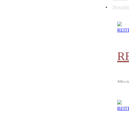
Newslett
R
Alles r