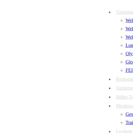
Zum
Menü
Schließen
Turniere
Inhalt
Welt
springen
Wel
Wel
Lon
Oly
Glo
FEI
Regional
Turnierre
Bilder T
Pferdew
Ges
Tra
Lexikon