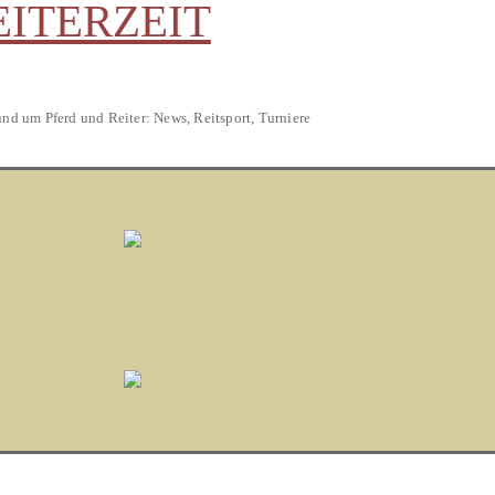
EITERZEIT
und um Pferd und Reiter: News, Reitsport, Turniere