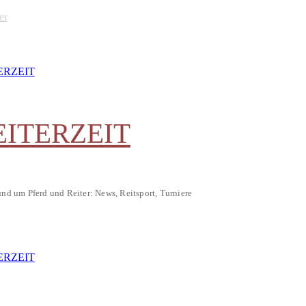
er
EITERZEIT
und um Pferd und Reiter: News, Reitsport, Turniere