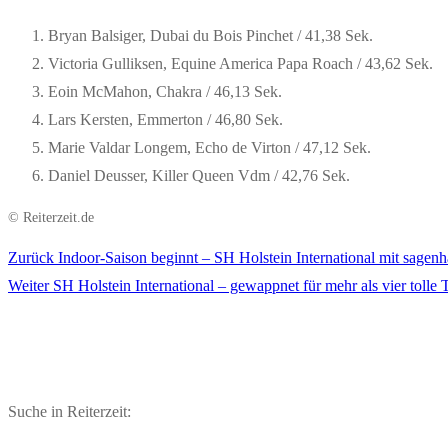
Bryan Balsiger, Dubai du Bois Pinchet / 41,38 Sek.
Victoria Gulliksen, Equine America Papa Roach / 43,62 Sek.
Eoin McMahon, Chakra / 46,13 Sek.
Lars Kersten, Emmerton / 46,80 Sek.
Marie Valdar Longem, Echo de Virton / 47,12 Sek.
Daniel Deusser, Killer Queen Vdm / 42,76 Sek.
© Reiterzeit.de
Vorheriger
Zurück
Indoor-Saison beginnt – SH Holstein International mit sage
Beitragsnavigation
Nächster
Beitrag:
Weiter
SH Holstein International – gewappnet für mehr als vier tolle 
Beitrag:
Suche in Reiterzeit: