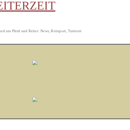
EITERZEIT
und um Pferd und Reiter: News, Reitsport, Turniere