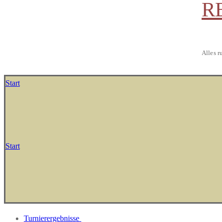
R
Alles r
Start
Start
Turnierergebnisse