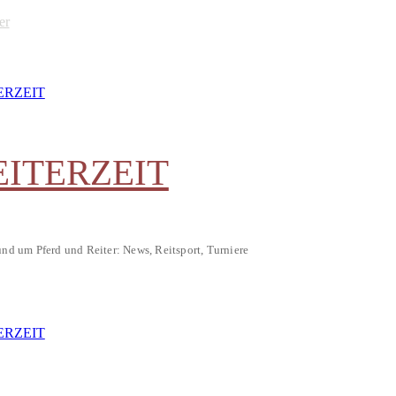
er
EITERZEIT
und um Pferd und Reiter: News, Reitsport, Turniere