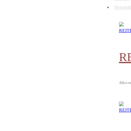
Newslett
R
Alles r