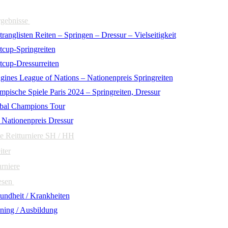
rgebnisse
ranglisten Reiten – Springen – Dressur – Vielseitigkeit
tcup-Springreiten
tcup-Dressurreiten
gines League of Nations – Nationenpreis Springreiten
mpische Spiele Paris 2024 – Springreiten, Dressur
bal Champions Tour
 Nationenpreis Dressur
e Reitturniere SH / HH
iter
urniere
esen
undheit / Krankheiten
ining / Ausbildung