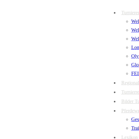
Zum
Menü
Schließen
Turniere
Inhalt
Welt
springen
Wel
Wel
Lon
Oly
Glo
FEI
Regional
Turnierre
Bilder T
Pferdew
Ges
Tra
Lexikon