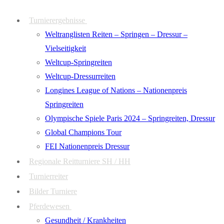
Zum
Menü
Schließen
Turnierergebnisse
Inhalt
Weltranglisten Reiten – Springen – Dressur –
springen
Vielseitigkeit
Weltcup-Springreiten
Weltcup-Dressurreiten
Longines League of Nations – Nationenpreis
Springreiten
Olympische Spiele Paris 2024 – Springreiten, Dressur
Global Champions Tour
FEI Nationenpreis Dressur
Regionale Reitturniere SH / HH
Turnierreiter
Bilder Turniere
Pferdewesen
Gesundheit / Krankheiten