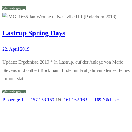
Weiterlesen →
Lastrup Spring Days
22. April 2019
Update: Ergebnisse 2019 * In Lastrup, auf der Anlage von Mario
Stevens und Gilbert Böckmann findet im Frühjahr ein kleines, feines
Turnier statt.
Weiterlesen →
Bisherige
1
…
157
158
159
160
161
162
163
…
169
Nächster
Seitennummerierung
der
Beiträge