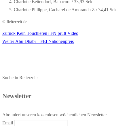
Charlotte Bettendorf, Babacool / 33,93 Sek.
Charlotte Philippe, Cacharel de Amoranda Z / 34,41 Sek.
© Reiterzeit.de
Vorheriger
Zurück
Kein Touchieren? FN prüft Video
Beitragsnavigation
Nächster
Beitrag:
Weiter
Abu Dhabi – FEI Nationenpreis
Beitrag:
Suche in Reiterzeit:
Newsletter
Abonniert unseren kostenlosen wöchentlichen Newsletter.
Email