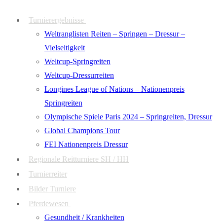
Zum
Menü
Schließen
Turnierergebnisse
Inhalt
Weltranglisten Reiten – Springen – Dressur –
springen
Vielseitigkeit
Weltcup-Springreiten
Weltcup-Dressurreiten
Longines League of Nations – Nationenpreis
Springreiten
Olympische Spiele Paris 2024 – Springreiten, Dressur
Global Champions Tour
FEI Nationenpreis Dressur
Regionale Reitturniere SH / HH
Turnierreiter
Bilder Turniere
Pferdewesen
Gesundheit / Krankheiten