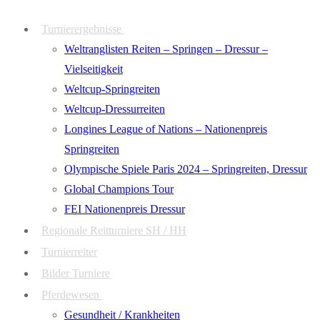
Zum
Menü
Schließen
Turnierergebnisse
Inhalt
Weltranglisten Reiten – Springen – Dressur –
springen
Vielseitigkeit
Weltcup-Springreiten
Weltcup-Dressurreiten
Longines League of Nations – Nationenpreis
Springreiten
Olympische Spiele Paris 2024 – Springreiten, Dressur
Global Champions Tour
FEI Nationenpreis Dressur
Regionale Reitturniere SH / HH
Turnierreiter
Bilder Turniere
Pferdewesen
Gesundheit / Krankheiten