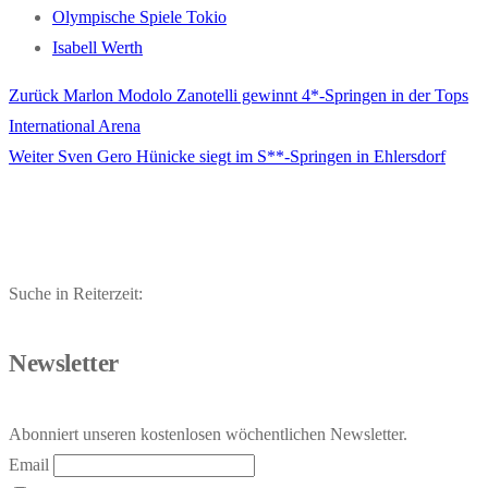
Olympische Spiele Tokio
Isabell Werth
Vorheriger
Zurück
Marlon Modolo Zanotelli gewinnt 4*-Springen in der Tops
Beitragsnavigation
Beitrag:
International Arena
Nächster
Weiter
Sven Gero Hünicke siegt im S**-Springen in Ehlersdorf
Beitrag:
Suche in Reiterzeit:
Newsletter
Abonniert unseren kostenlosen wöchentlichen Newsletter.
Email