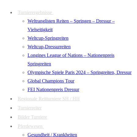
Zum
Menü
Schließen
Turnierergebnisse
Inhalt
Weltranglisten Reiten – Springen – Dressur –
springen
Vielseitigkeit
Weltcup-Springreiten
Weltcup-Dressurreiten
Longines League of Nations – Nationenpreis
Springreiten
Olympische Spiele Paris 2024 – Springreiten, Dressur
Global Champions Tour
FEI Nationenpreis Dressur
Regionale Reitturniere SH / HH
Turnierreiter
Bilder Turniere
Pferdewesen
Gesundheit / Krankheiten