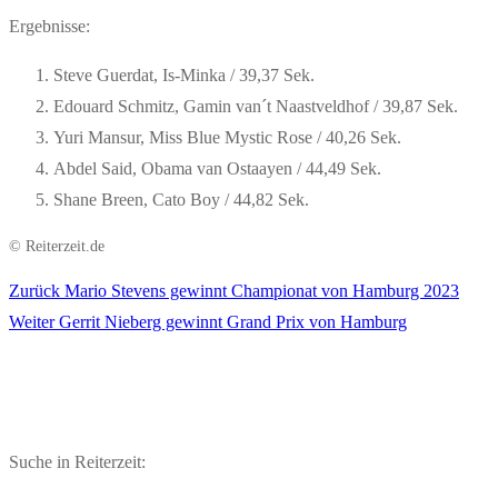
Ergebnisse:
Steve Guerdat, Is-Minka / 39,37 Sek.
Edouard Schmitz, Gamin van´t Naastveldhof / 39,87 Sek.
Yuri Mansur, Miss Blue Mystic Rose / 40,26 Sek.
Abdel Said, Obama van Ostaayen / 44,49 Sek.
Shane Breen, Cato Boy / 44,82 Sek.
© Reiterzeit.de
Vorheriger
Zurück
Mario Stevens gewinnt Championat von Hamburg 2023
Beitragsnavigation
Nächster
Beitrag:
Weiter
Gerrit Nieberg gewinnt Grand Prix von Hamburg
Beitrag:
Suche in Reiterzeit: