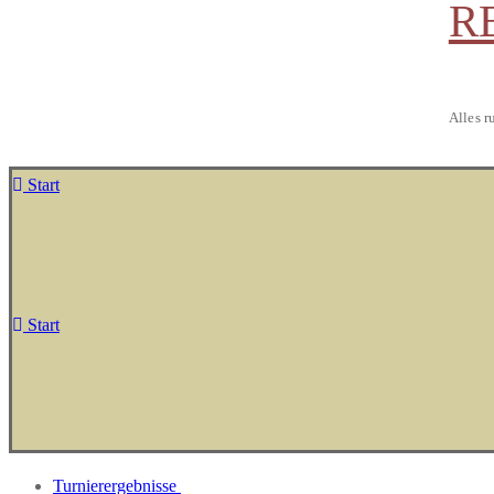
R
Alles r
Start
Start
Turnierergebnisse