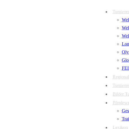
Zum
Menü
Schließen
Turniere
Inhalt
Welt
springen
Wel
Wel
Lon
Oly
Glo
FEI
Regional
Turnierre
Bilder T
Pferdew
Ges
Tra
Lexikon