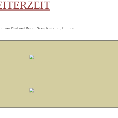
EITERZEIT
und um Pferd und Reiter: News, Reitsport, Turniere