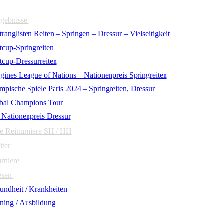
rgebnisse
ranglisten Reiten – Springen – Dressur – Vielseitigkeit
tcup-Springreiten
tcup-Dressurreiten
gines League of Nations – Nationenpreis Springreiten
mpische Spiele Paris 2024 – Springreiten, Dressur
bal Champions Tour
 Nationenpreis Dressur
e Reitturniere SH / HH
iter
urniere
esen
undheit / Krankheiten
ining / Ausbildung