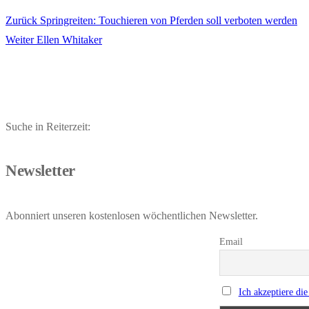
Vorheriger
Zurück
Springreiten: Touchieren von Pferden soll verboten werden
Beitragsnavigation
Nächster
Beitrag:
Weiter
Ellen Whitaker
Beitrag:
Suche in Reiterzeit:
Newsletter
Abonniert unseren kostenlosen wöchentlichen Newsletter.
Email
Ich akzeptiere di