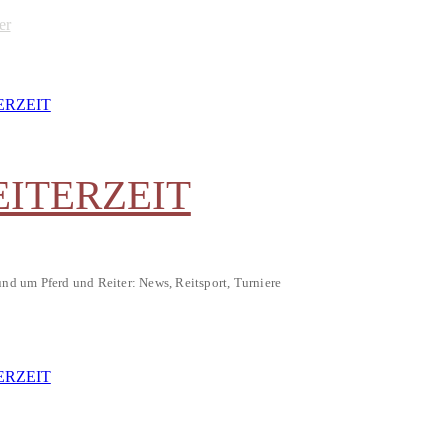
er
EITERZEIT
und um Pferd und Reiter: News, Reitsport, Turniere