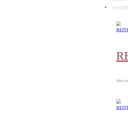
Newslett
R
Alles r