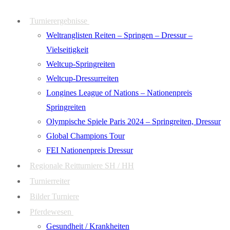
Zum
Menü
Schließen
Turnierergebnisse
Inhalt
Weltranglisten Reiten – Springen – Dressur –
springen
Vielseitigkeit
Weltcup-Springreiten
Weltcup-Dressurreiten
Longines League of Nations – Nationenpreis
Springreiten
Olympische Spiele Paris 2024 – Springreiten, Dressur
Global Champions Tour
FEI Nationenpreis Dressur
Regionale Reitturniere SH / HH
Turnierreiter
Bilder Turniere
Pferdewesen
Gesundheit / Krankheiten