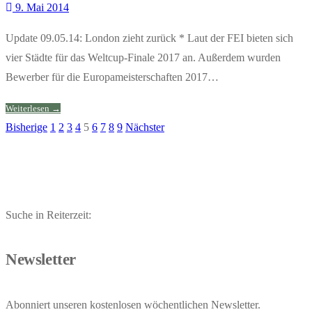
9. Mai 2014
Update 09.05.14: London zieht zurück * Laut der FEI bieten sich
vier Städte für das Weltcup-Finale 2017 an. Außerdem wurden
Bewerber für die Europameisterschaften 2017…
Weiterlesen →
Bisherige
1
2
3
4
5
6
7
8
9
Nächster
Seitennummerierung
der
Beiträge
Suche in Reiterzeit:
Newsletter
Abonniert unseren kostenlosen wöchentlichen Newsletter.