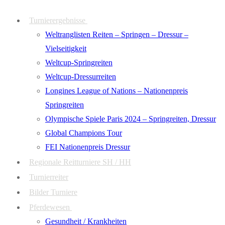
Zum
Menü
Schließen
Turnierergebnisse
Inhalt
Weltranglisten Reiten – Springen – Dressur –
springen
Vielseitigkeit
Weltcup-Springreiten
Weltcup-Dressurreiten
Longines League of Nations – Nationenpreis
Springreiten
Olympische Spiele Paris 2024 – Springreiten, Dressur
Global Champions Tour
FEI Nationenpreis Dressur
Regionale Reitturniere SH / HH
Turnierreiter
Bilder Turniere
Pferdewesen
Gesundheit / Krankheiten