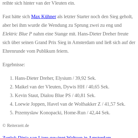
reihte sich hinter van der Vleuten ein.
Fast hätte sich
Max Kühner
als letzter Starter noch den Sieg geholt,
aber bei ihm wurde die Wendung zu Sprung zwei zu eng und
Elektric Blue P
nahm eine Stange mit. Hans-Dieter Dreher freute
sich über seinen Grand Prix Sieg in Amsterdam und ließ sich auf der
Ehrenrunde vom Publikum feiern.
Ergebnisse:
Hans-Dieter Dreher, Elysium / 39,92 Sek.
Maikel van der Vleuten, Dywis HH / 40,65 Sek.
Kevin Staut, Dialou Blue PS / 40,81 Sek.
Loewie Joppen, Havel van de Wolfsakker Z / 41,57 Sek.
Przemyslaw Konopacki, Home-Run / 42,44 Sek.
© Reiterzeit.de
Vorheriger
Zurück
Dinja van Liere gewinnt Weltcup in Amsterdam