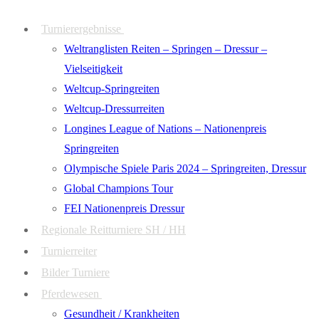
Zum
Menü
Schließen
Turnierergebnisse
Inhalt
Weltranglisten Reiten – Springen – Dressur –
springen
Vielseitigkeit
Weltcup-Springreiten
Weltcup-Dressurreiten
Longines League of Nations – Nationenpreis
Springreiten
Olympische Spiele Paris 2024 – Springreiten, Dressur
Global Champions Tour
FEI Nationenpreis Dressur
Regionale Reitturniere SH / HH
Turnierreiter
Bilder Turniere
Pferdewesen
Gesundheit / Krankheiten