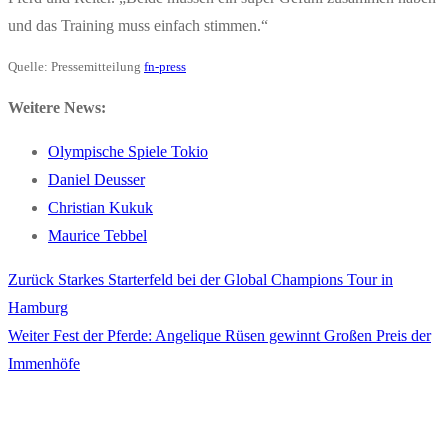
und das Training muss einfach stimmen.“
Quelle: Pressemitteilung
fn-press
Weitere News:
Olympische Spiele Tokio
Daniel Deusser
Christian Kukuk
Maurice Tebbel
Vorheriger
Zurück
Starkes Starterfeld bei der Global Champions Tour in
Beitragsnavigation
Beitrag:
Hamburg
Nächster
Weiter
Fest der Pferde: Angelique Rüsen gewinnt Großen Preis der
Beitrag:
Immenhöfe