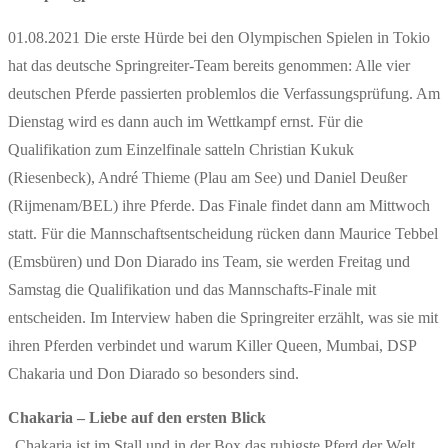
01.08.2021 Die erste Hürde bei den Olympischen Spielen in Tokio
hat das deutsche Springreiter-Team bereits genommen: Alle vier
deutschen Pferde passierten problemlos die Verfassungsprüfung. Am
Dienstag wird es dann auch im Wettkampf ernst. Für die
Qualifikation zum Einzelfinale satteln Christian Kukuk
(Riesenbeck), André Thieme (Plau am See) und Daniel Deußer
(Rijmenam/BEL) ihre Pferde. Das Finale findet dann am Mittwoch
statt. Für die Mannschaftsentscheidung rücken dann Maurice Tebbel
(Emsbüren) und Don Diarado ins Team, sie werden Freitag und
Samstag die Qualifikation und das Mannschafts-Finale mit
entscheiden. Im Interview haben die Springreiter erzählt, was sie mit
ihren Pferden verbindet und warum Killer Queen, Mumbai, DSP
Chakaria und Don Diarado so besonders sind.
Chakaria – Liebe auf den ersten Blick
„Chakaria ist im Stall und in der Box das ruhigste Pferd der Welt.