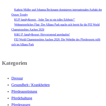
Kathrin Müller und Johanna Beckmann dominieren internationalen Auftakt der
Ostsee Trophy
KUP family&sport: „Jeder Tag ist ein tolles Erlebnis!“
Weltmeisterliches Flair: Der Allianz Park macht sich bereit für die FEI World
Championships Aachen 2026
K&U.P. family&sport: Hervorragend angelaufen!
FEI World Championships Aachen 2026: Die Weltelite des Pferdesports trifft
sich im Allianz Park
Kategorien
Dressur
Gesundheit / Krankheiten
Pferdeausrüstung
Pferdehaltung
Pferderassen