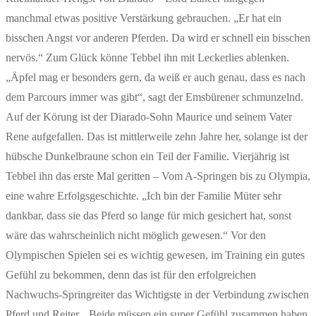
manchmal etwas positive Verstärkung gebrauchen. „Er hat ein
bisschen Angst vor anderen Pferden. Da wird er schnell ein bisschen
nervös.“ Zum Glück könne Tebbel ihn mit Leckerlies ablenken.
„Äpfel mag er besonders gern, da weiß er auch genau, dass es nach
dem Parcours immer was gibt“, sagt der Emsbürener schmunzelnd.
Auf der Körung ist der Diarado-Sohn Maurice und seinem Vater
Rene aufgefallen. Das ist mittlerweile zehn Jahre her, solange ist der
hübsche Dunkelbraune schon ein Teil der Familie. Vierjährig ist
Tebbel ihn das erste Mal geritten – Vom A-Springen bis zu Olympia,
eine wahre Erfolgsgeschichte. „Ich bin der Familie Müter sehr
dankbar, dass sie das Pferd so lange für mich gesichert hat, sonst
wäre das wahrscheinlich nicht möglich gewesen.“ Vor den
Olympischen Spielen sei es wichtig gewesen, im Training ein gutes
Gefühl zu bekommen, denn das ist für den erfolgreichen
Nachwuchs-Springreiter das Wichtigste in der Verbindung zwischen
Pferd und Reiter. „Beide müssen ein super Gefühl zusammen haben