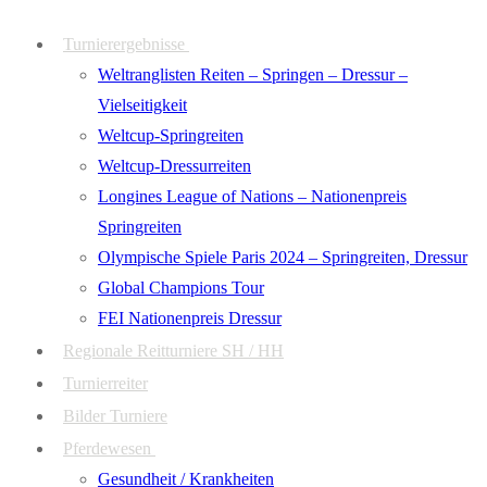
Zum
Menü
Schließen
Turnierergebnisse
Inhalt
Weltranglisten Reiten – Springen – Dressur –
springen
Vielseitigkeit
Weltcup-Springreiten
Weltcup-Dressurreiten
Longines League of Nations – Nationenpreis
Springreiten
Olympische Spiele Paris 2024 – Springreiten, Dressur
Global Champions Tour
FEI Nationenpreis Dressur
Regionale Reitturniere SH / HH
Turnierreiter
Bilder Turniere
Pferdewesen
Gesundheit / Krankheiten