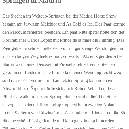
Springen in Madrid
Das Stechen im Weltcup-Springen bei der Madrid Horse Show
begann mit Juy-Ann Melchior und As Cold as Ice. Das Paar konnte
den Parcours fehlerfrei beenden. Ein paar Ritte später holte sich der
Kolumbianer Carlos Lopez mit Prince de la mare die Führung. Das
Paar gab eine sehr schnelle Zeit vor, ritt ganz enge Wendungen und
auf den langen Weg hieß es nur „vorwärts“. Als einziger deutscher
Starter war Daniel Deusser mit Pironella fehlerfrei ins Stechen
gekommen. Leider rutsche Pironella in einer Wendung leicht weg,
so dass sie Zeit verloren und am letzten Sprung kam noch ein
Abwurf hinzu. Ärgern dürfte sich auch Robert Whitaker, dessen
Pferd Catwalk am letzten Sprung einfach vorbei lief. Die Stute
entzog sich seinen Hilfen und sprang erst beim zweiten Anlauf.
Letzte Starterin war Edwina Tops-Alexander mit Lintea Tequila. Sie
ritt eine schön flüssige Runde und kam ganz knapp hinter dem
Führenden ins Ziel. Carlos Lopez konnte sich über seinen Weltcup-