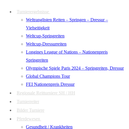
Zum
Menü
Schließen
Turnierergebnisse
Inhalt
Weltranglisten Reiten – Springen – Dressur –
springen
Vielseitigkeit
Weltcup-Springreiten
Weltcup-Dressurreiten
Longines League of Nations – Nationenpreis
Springreiten
Olympische Spiele Paris 2024 – Springreiten, Dressur
Global Champions Tour
FEI Nationenpreis Dressur
Regionale Reitturniere SH / HH
Turnierreiter
Bilder Turniere
Pferdewesen
Gesundheit / Krankheiten